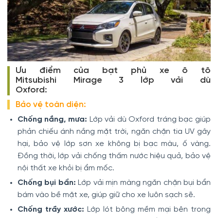
Ưu điểm của bạt phủ xe ô tô
Mitsubishi Mirage 3 lớp vải dù
Oxford:
Bảo vệ toàn diện:
Chống nắng, mưa:
Lớp vải dù Oxford tráng bạc giúp
phản chiếu ánh nắng mặt trời, ngăn chặn tia UV gây
hại, bảo vệ lớp sơn xe không bị bạc màu, ố vàng.
Đồng thời, lớp vải chống thấm nước hiệu quả, bảo vệ
nội thất xe khỏi bị ẩm mốc.
Chống bụi bẩn:
Lớp vải mịn màng ngăn chặn bụi bẩn
bám vào bề mặt xe, giúp giữ cho xe luôn sạch sẽ.
Chống trầy xước:
Lớp lót bông mềm mại bên trong