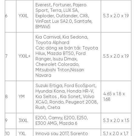
Everest, Fortuner, Pajero
Sport, Terra, LUX SA,
6
YXXL
Exploder, Outlander, CX8,
5.3 x 2.0 x 1.9
VinFast Lux SA2.0, Santafe,
BMWx5
Kia Carnival, Kia Sedona,
Toyota Alphard
Các dòng xe bán tải: Toyota
Hilux, Mazda BT50, Ford
7
YXXL+
5.5 x 2.0 x 1.9
Ranger, Isuzu Dmax,
Chevrolet Colorado,
Mitsubishi Triton,Nissan
Navara
Suzuki Ertiga, Ford EcoSport,
Hyundai Kona, Honda HR-V,
4.65 x 1.8 x
8
YM
Kia Seltos , Kia Sonet, Volvo
1.68
XC40, Rondo, Peugeot 2008,
Rush, Creta
E200, Camry, E200, E250,
9
3XXL
5.3 x 2.0 x 1.5
E300 AMG, Mazda 6
10
YXL
Innova sau 2017, Sorento
5,1 x 2.0 x 1,7