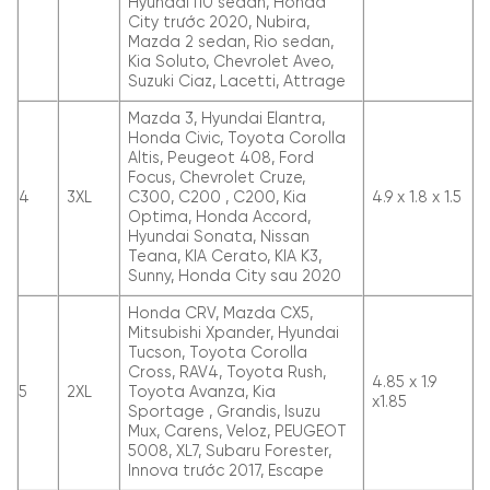
Hyundai i10 sedan, Honda
City trước 2020, Nubira,
Mazda 2 sedan, Rio sedan,
Kia Soluto, Chevrolet Aveo,
Suzuki Ciaz, Lacetti, Attrage
Mazda 3, Hyundai Elantra,
Honda Civic, Toyota Corolla
Altis, Peugeot 408, Ford
Focus, Chevrolet Cruze,
4
3XL
C300, C200 , C200, Kia
4.9 x 1.8 x 1.5
Optima, Honda Accord,
Hyundai Sonata, Nissan
Teana, KIA Cerato, KIA K3,
Sunny, Honda City sau 2020
Honda CRV, Mazda CX5,
Mitsubishi Xpander, Hyundai
Tucson, Toyota Corolla
Cross, RAV4, Toyota Rush,
4.85 x 1.9
5
2XL
Toyota Avanza, Kia
x1.85
Sportage , Grandis, Isuzu
Mux, Carens, Veloz, PEUGEOT
5008, XL7, Subaru Forester,
Innova trước 2017, Escape