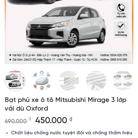
Bạt phủ xe ô tô Mitsubishi Mirage 3 lớp
vải dù Oxford
Giá
Giá
₫
450.000
₫
690.000
gốc
hiện
Chất liệu chống nước tuyệt đối và chống thấm hiệu
là:
tại