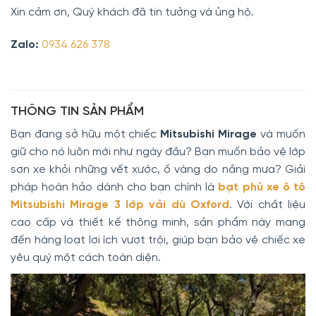
Xin cảm ơn, Quý khách đã tin tưởng và ủng hộ.
Zalo:
0934 626 378
THÔNG TIN SẢN PHẨM
Bạn đang sở hữu một chiếc
Mitsubishi Mirage
và muốn
giữ cho nó luôn mới như ngày đầu? Bạn muốn bảo vệ lớp
sơn xe khỏi những vết xước, ố vàng do nắng mưa? Giải
pháp hoàn hảo dành cho bạn chính là
bạt phủ xe ô tô
Mitsubishi Mirage 3 lớp vải dù Oxford
. Với chất liệu
cao cấp và thiết kế thông minh, sản phẩm này mang
đến hàng loạt lợi ích vượt trội, giúp bạn bảo vệ chiếc xe
yêu quý một cách toàn diện.