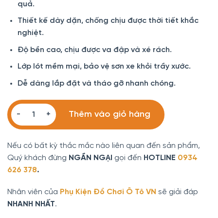
quả.
690.000 ₫.
là:
450.000 ₫.
Thiết kế dày dặn, chống chịu được thời tiết khắc
nghiệt.
Độ bền cao, chịu được va đập và xé rách.
Lớp lót mềm mại, bảo vệ sơn xe khỏi trầy xước.
Dễ dàng lắp đặt và tháo gỡ nhanh chóng.
Bạt phủ xe ô tô Mitsubishi Mirage 3 lớp vải dù Oxford số lượ
Thêm vào giỏ hàng
Nếu có bất kỳ thắc mắc nào liên quan đến sản phẩm,
Quý khách đừng
NGẦN NGẠI
gọi đến
HOTLINE
0934
626 378
.
Nhân viên của
Phụ Kiện Đồ Chơi Ô Tô VN
sẽ giải đáp
NHANH NHẤT
.