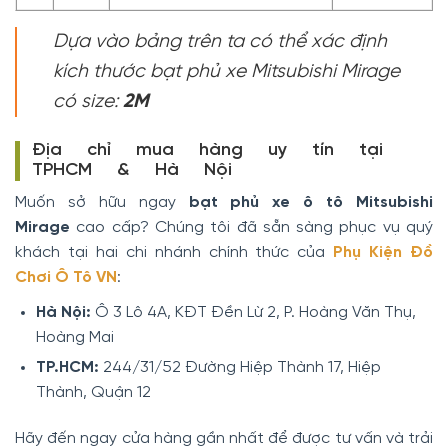
Dựa vào bảng trên ta có thể xác định
kích thước bạt phủ xe Mitsubishi Mirage
có size:
2M
Địa chỉ mua hàng uy tín tại
TPHCM & Hà Nội
Muốn sở hữu ngay
bạt phủ xe ô tô Mitsubishi
Mirage
cao cấp? Chúng tôi đã sẵn sàng phục vụ quý
khách tại hai chi nhánh chính thức của
Phụ Kiện Đồ
Chơi Ô Tô VN
:
Hà Nội:
Ô 3 Lô 4A, KĐT Đền Lừ 2, P. Hoàng Văn Thụ,
Hoàng Mai
TP.HCM:
244/31/52 Đường Hiệp Thành 17, Hiệp
Thành, Quận 12
Hãy đến ngay cửa hàng gần nhất để được tư vấn và trải