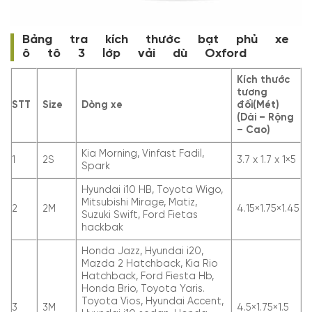
Bảng tra kích thước bạt phủ xe
ô tô 3 lớp vải dù Oxford
Kích thước
tương
STT
Size
Dòng xe
đối(Mét)
(Dài – Rộng
– Cao)
Kia Morning, Vinfast Fadil,
1
2S
3.7 x 1.7 x 1×5
Spark
Hyundai i10 HB, Toyota Wigo,
Mitsubishi Mirage, Matiz,
2
2M
4.15×1.75×1.45
Suzuki Swift, Ford Fietas
hackbak
Honda Jazz, Hyundai i20,
Mazda 2 Hatchback, Kia Rio
Hatchback, Ford Fiesta Hb,
Honda Brio, Toyota Yaris.
Toyota Vios, Hyundai Accent,
3
3M
4.5×1.75×1.5