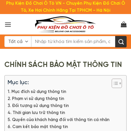
Bỏ
Phụ Kiện Đồ Chơi Ô Tô VN - Chuyên Phụ Kiện Đồ Chơi Ô
qua
Tô, Xe Hơi Chính Hãng Tại TPHCM - Hà Nội
nội
dung
Tìm
kiếm:
CHÍNH SÁCH BẢO MẬT THÔNG TIN
Mục lục:
1. Mục đích sử dụng thông tin
2. Phạm vi sử dụng thông tin
3. Đối tượng sử dụng thông tin
4. Thời gian lưu trữ thông tin
5. Quyền của khách hàng đối với thông tin cá nhân
6. Cam kết bảo mật thông tin