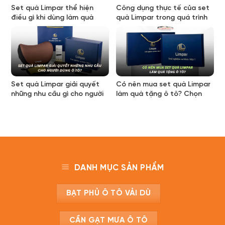
Set quà Limpar thể hiện
Công dụng thực tế của set
điều gì khi dùng làm quà
quà Limpar trong quá trình
biếu xe?
sử dụng xe ô tô
Set quà Limpar giải quyết
Có nên mua set quà Limpar
những nhu cầu gì cho người
làm quà tặng ô tô? Chọn
dùng ô tô?
sao cho đúng nhu cầu
DANH MỤC SẢN PHẨM
BẠT PHỦ Ô TÔ VẢI DÙ
CẦN GẠT MƯA Ô TÔ