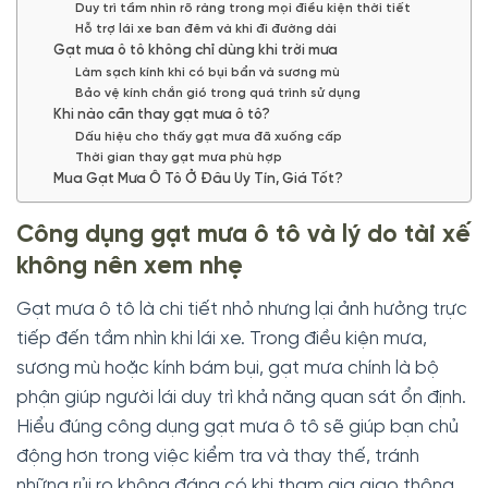
Duy trì tầm nhìn rõ ràng trong mọi điều kiện thời tiết
Hỗ trợ lái xe ban đêm và khi đi đường dài
Gạt mưa ô tô không chỉ dùng khi trời mưa
Làm sạch kính khi có bụi bẩn và sương mù
Bảo vệ kính chắn gió trong quá trình sử dụng
Khi nào cần thay gạt mưa ô tô?
Dấu hiệu cho thấy gạt mưa đã xuống cấp
Thời gian thay gạt mưa phù hợp
Mua Gạt Mưa Ô Tô Ở Đâu Uy Tín, Giá Tốt?
Công dụng gạt mưa ô tô và lý do tài xế
không nên xem nhẹ
Gạt mưa ô tô là chi tiết nhỏ nhưng lại ảnh hưởng trực
tiếp đến tầm nhìn khi lái xe. Trong điều kiện mưa,
sương mù hoặc kính bám bụi, gạt mưa chính là bộ
phận giúp người lái duy trì khả năng quan sát ổn định.
Hiểu đúng công dụng gạt mưa ô tô sẽ giúp bạn chủ
động hơn trong việc kiểm tra và thay thế, tránh
những rủi ro không đáng có khi tham gia giao thông.