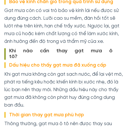
Bảo vệ kính chắn gió trong quá trình sử dụng
Gạt mưa còn có vai trò bảo vệ kính lái nếu được sử
dụng đúng cách. Lưỡi cao su mềm, đàn hồi tốt sẽ
lướt nhẹ trên kính, hạn chế trầy xước. Ngược lại, gạt
mưa cũ hoặc kém chất lượng có thể làm xước kính,
ảnh hưởng đến độ trong và thẩm mỹ của xe.
Khi nào cần thay gạt mưa ô
tô?
Dấu hiệu cho thấy gạt mưa đã xuống cấp
Khi gạt mưa không còn gạt sạch nước, để lại vệt mờ,
phát ra tiếng kêu hoặc khiến kính bị xước nhẹ, đó là
lúc bạn nên thay mới. Những dấu hiệu này cho thấy
gạt mưa đã không còn phát huy đúng công dụng
ban đầu.
Thời gian thay gạt mưa phù hợp
Thông thường, gạt mưa ô tô nên được thay sau