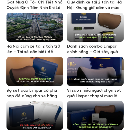
Gạt Mưa Ô Tô- Chi Tiết Nhỏ
Quy định xe tải 2 tấn tại Hà
Quyết Định Tầm Nhìn Khi Lái
Nội: Khung giờ cấm và mức
Xe
phạt mới nhất
Hà Nội cấm xe tải 2 tấn trở
Danh sách combo Limpar
lên – Tài xế cần biết để
chính hãng – Giá tốt, quà
tránh bị phạt oan
tặng ô tô tiện dụng
Bộ set quà Limpar có phù
Vì sao nhiều người chọn set
hợp để dùng cho xe hằng
quà Limpar thay vì mua lẻ
ngày không?
phụ kiện ô tô?