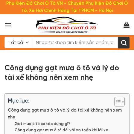
Bỏ
Phụ Kiện Đồ Chơi Ô Tô VN - Chuyên Phụ Kiện Đồ Chơi Ô
qua
Tô, Xe Hơi Chính Hãng Tại TPHCM - Hà Nội
nội
dung
Tìm
kiếm:
Công dụng gạt mưa ô tô và lý do
tài xế không nên xem nhẹ
Mục lục:
Công dụng gạt mưa ô tô và lý do tài xế không nên xem
nhẹ
Gạt mưa ô tô có tác dụng gì?
Công dụng gạt mưa ô tô đối với an toàn khi lái xe