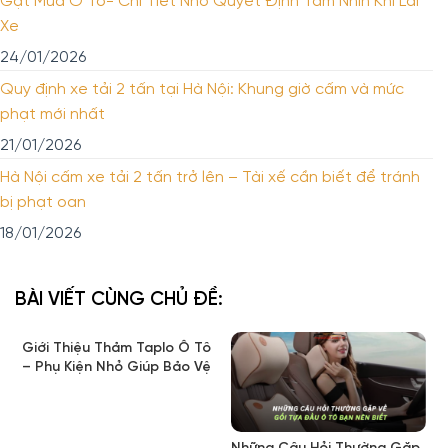
Gạt Mưa Ô Tô- Chi Tiết Nhỏ Quyết Định Tầm Nhìn Khi Lái
Xe
24/01/2026
Quy định xe tải 2 tấn tại Hà Nội: Khung giờ cấm và mức
phạt mới nhất
21/01/2026
Hà Nội cấm xe tải 2 tấn trở lên – Tài xế cần biết để tránh
bị phạt oan
18/01/2026
BÀI VIẾT CÙNG CHỦ ĐỀ:
Giới Thiệu Thảm Taplo Ô Tô
– Phụ Kiện Nhỏ Giúp Bảo Vệ
Nội Thất Hiệu Quả