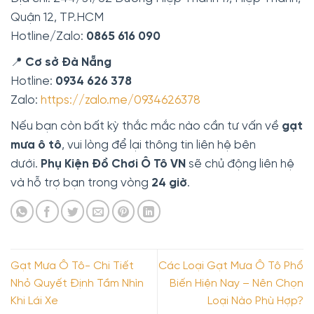
Quận 12, TP.HCM
Hotline/Zalo:
0865 616 090
📍
Cơ sở Đà Nẵng
Hotline:
0934 626 378
Zalo:
https://zalo.me/0934626378
Nếu bạn còn bất kỳ thắc mắc nào cần tư vấn về
gạt
mưa ô tô
, vui lòng để lại thông tin liên hệ bên
dưới.
Phụ Kiện Đồ Chơi Ô Tô VN
sẽ chủ động liên hệ
và hỗ trợ bạn trong vòng
24 giờ
.
Gạt Mưa Ô Tô- Chi Tiết
Các Loại Gạt Mưa Ô Tô Phổ
Nhỏ Quyết Định Tầm Nhìn
Biến Hiện Nay – Nên Chọn
Khi Lái Xe
Loại Nào Phù Hợp?