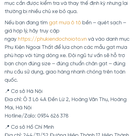
mục cần được kiểm tra và thay thế định kỳ nhưng lại
thường bị nhiều chủ xe bỏ qua.
Nếu bạn đang tìm
gạt mưa ô tô
bền – quét sạch –
giá hợp lý, hãy truy cập
ngay
https://phukiendochoioto.vn
và vào danh mục
Phụ Kiện Ngoại Thất để lựa chọn các mẫu gạt mưa
phù hợp với từng dòng xe. Đội ngũ tư vấn sẽ hỗ trợ
bạn chọn đúng size – đúng chuẩn chân gạt – đúng
nhu cầu sử dụng, giao hàng nhanh chóng trên toàn
quốc.
📍 Cơ sở Hà Nội
Địa chỉ: Ô 3 Lô 4A Đền Lừ 2, Hoàng Văn Thụ, Hoàng
Mai, Hà Nội
Hotline/Zalo: 0934 626 378
📍 Cơ sở Hồ Chí Minh
Địa chỉ: 244/31/52 Đường Hiệp Thành 17, Hiệp Thành,