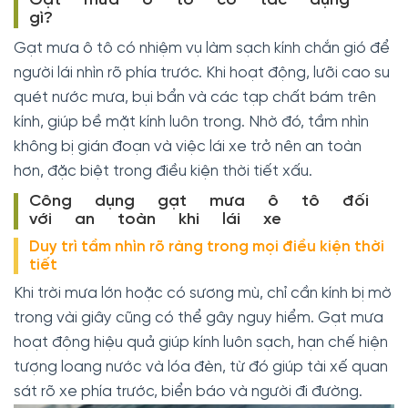
Gạt mưa ô tô có tác dụng
gì?
Gạt mưa ô tô có nhiệm vụ làm sạch kính chắn gió để
người lái nhìn rõ phía trước. Khi hoạt động, lưỡi cao su
quét nước mưa, bụi bẩn và các tạp chất bám trên
kính, giúp bề mặt kính luôn trong. Nhờ đó, tầm nhìn
không bị gián đoạn và việc lái xe trở nên an toàn
hơn, đặc biệt trong điều kiện thời tiết xấu.
Công dụng gạt mưa ô tô đối
với an toàn khi lái xe
Duy trì tầm nhìn rõ ràng trong mọi điều kiện thời
tiết
Khi trời mưa lớn hoặc có sương mù, chỉ cần kính bị mờ
trong vài giây cũng có thể gây nguy hiểm. Gạt mưa
hoạt động hiệu quả giúp kính luôn sạch, hạn chế hiện
tượng loang nước và lóa đèn, từ đó giúp tài xế quan
sát rõ xe phía trước, biển báo và người đi đường.