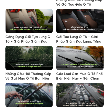
Những Câu Hỏi Thường Gặp
Về Gối Tựa Đầu Ô Tô
Công Dụng Gối Tựa Lưng Ô
Gối Tựa Lưng Ô Tô – Giải
Tô – Giải Pháp Giảm Đau
Pháp Giảm Đau Lưng, Tăng
Mỏi Khi Lái Xe Đường Dài
Thoải Mái Khi Lái Xe
Những Câu Hỏi Thường Gặp
Các Loại Gạt Mưa Ô Tô Phổ
Về Gạt Mưa Ô Tô Bạn Nên
Biến Hiện Nay – Nên Chọn
Biết
Loại Nào Phù Hợp?