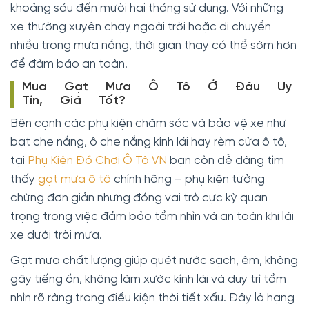
khoảng sáu đến mười hai tháng sử dụng. Với những
xe thường xuyên chạy ngoài trời hoặc di chuyển
nhiều trong mưa nắng, thời gian thay có thể sớm hơn
để đảm bảo an toàn.
Mua Gạt Mưa Ô Tô Ở Đâu Uy
Tín, Giá Tốt?
Bên cạnh các phụ kiện chăm sóc và bảo vệ xe như
bạt che nắng, ô che nắng kính lái hay rèm cửa ô tô,
tại
Phụ Kiện Đồ Chơi Ô Tô VN
bạn còn dễ dàng tìm
thấy
gạt mưa ô tô
chính hãng – phụ kiện tưởng
chừng đơn giản nhưng đóng vai trò cực kỳ quan
trọng trong việc đảm bảo tầm nhìn và an toàn khi lái
xe dưới trời mưa.
Gạt mưa chất lượng giúp quét nước sạch, êm, không
gây tiếng ồn, không làm xước kính lái và duy trì tầm
nhìn rõ ràng trong điều kiện thời tiết xấu. Đây là hạng