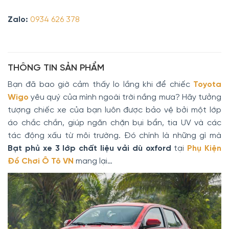
Zalo:
0934 626 378
THÔNG TIN SẢN PHẨM
Bạn đã bao giờ cảm thấy lo lắng khi để chiếc
Toyota
Wigo
yêu quý của mình ngoài trời nắng mưa? Hãy tưởng
tượng chiếc xe của bạn luôn được bảo vệ bởi một lớp
áo chắc chắn, giúp ngăn chặn bụi bẩn, tia UV và các
tác động xấu từ môi trường. Đó chính là những gì mà
Bạt phủ xe 3 lớp chất liệu vải dù oxford
tại
Phụ Kiện
Đồ Chơi Ô Tô VN
mang lại…