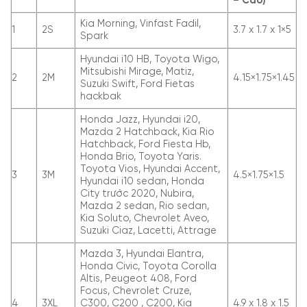
– Cao)
Kia Morning, Vinfast Fadil,
1
2S
3.7 x 1.7 x 1×5
Spark
Hyundai i10 HB, Toyota Wigo,
Mitsubishi Mirage, Matiz,
2
2M
4.15×1.75×1.45
Suzuki Swift, Ford Fietas
hackbak
Honda Jazz, Hyundai i20,
Mazda 2 Hatchback, Kia Rio
Hatchback, Ford Fiesta Hb,
Honda Brio, Toyota Yaris.
Toyota Vios, Hyundai Accent,
3
3M
4.5×1.75×1.5
Hyundai i10 sedan, Honda
City trước 2020, Nubira,
Mazda 2 sedan, Rio sedan,
Kia Soluto, Chevrolet Aveo,
Suzuki Ciaz, Lacetti, Attrage
Mazda 3, Hyundai Elantra,
Honda Civic, Toyota Corolla
Altis, Peugeot 408, Ford
Focus, Chevrolet Cruze,
4
3XL
C300, C200 , C200, Kia
4.9 x 1.8 x 1.5