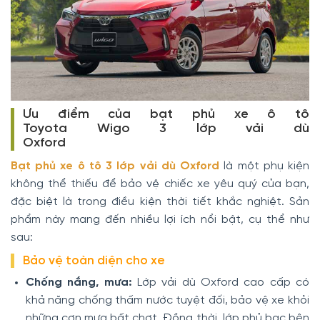
Ưu điểm của bạt phủ xe ô tô
Toyota Wigo 3 lớp vải dù
Oxford
Bạt phủ xe ô tô 3 lớp vải dù Oxford
là một phụ kiện
không thể thiếu để bảo vệ chiếc xe yêu quý của bạn,
đặc biệt là trong điều kiện thời tiết khắc nghiệt. Sản
phẩm này mang đến nhiều lợi ích nổi bật, cụ thể như
sau:
Bảo vệ toàn diện cho xe
Chống nắng, mưa:
Lớp vải dù Oxford cao cấp có
khả năng chống thấm nước tuyệt đối, bảo vệ xe khỏi
những cơn mưa bất chợt. Đồng thời, lớp phủ bạc bên