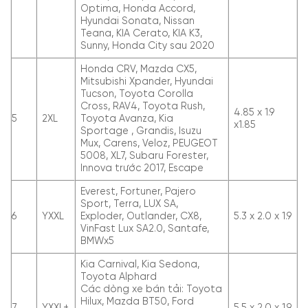
Optima, Honda Accord,
Hyundai Sonata, Nissan
Teana, KIA Cerato, KIA K3,
Sunny, Honda City sau 2020
Honda CRV, Mazda CX5,
Mitsubishi Xpander, Hyundai
Tucson, Toyota Corolla
Cross, RAV4, Toyota Rush,
4.85 x 1.9
5
2XL
Toyota Avanza, Kia
x1.85
Sportage , Grandis, Isuzu
Mux, Carens, Veloz, PEUGEOT
5008, XL7, Subaru Forester,
Innova trước 2017, Escape
Everest, Fortuner, Pajero
Sport, Terra, LUX SA,
6
YXXL
Exploder, Outlander, CX8,
5.3 x 2.0 x 1.9
VinFast Lux SA2.0, Santafe,
BMWx5
Kia Carnival, Kia Sedona,
Toyota Alphard
Các dòng xe bán tải: Toyota
Hilux, Mazda BT50, Ford