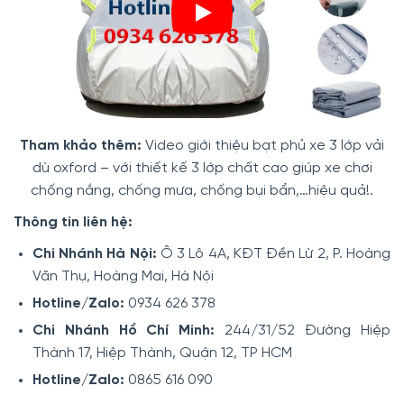
Tham khảo thêm:
Video giới thiệu bạt phủ xe 3 lớp vải
dù oxford – với thiết kế 3 lớp chất cao giúp xe chơi
chống nắng, chống mưa, chống bụi bẩn,…hiệu quả!.
Thông tin liên hệ:
Chi Nhánh Hà Nội:
Ô 3 Lô 4A, KĐT Đền Lừ 2, P. Hoàng
Văn Thụ, Hoàng Mai, Hà Nội
Hotline/Zalo:
0934 626 378
Chi Nhánh Hồ Chí Minh:
244/31/52 Đường Hiệp
Thành 17, Hiệp Thành, Quận 12, TP HCM
Hotline/Zalo:
0865 616 090