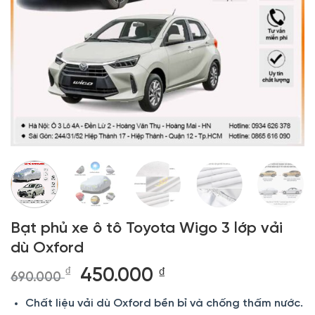
Bạt phủ xe ô tô Toyota Wigo 3 lớp vải
dù Oxford
Giá
Giá
₫
450.000
₫
690.000
gốc
hiện
Chất liệu vải dù Oxford bền bỉ và chống thấm nước.
là:
tại