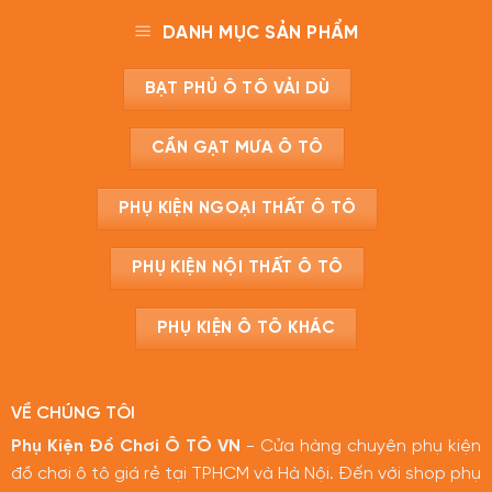
DANH MỤC SẢN PHẨM
BẠT PHỦ Ô TÔ VẢI DÙ
CẦN GẠT MƯA Ô TÔ
PHỤ KIỆN NGOẠI THẤT Ô TÔ
PHỤ KIỆN NỘI THẤT Ô TÔ
PHỤ KIỆN Ô TÔ KHÁC
VỀ CHÚNG TÔI
Phụ Kiện Đồ Chơi Ô TÔ VN
- Cửa hàng chuyên phụ kiện
đồ chơi ô tô giá rẻ tại TPHCM và Hà Nội. Đến với shop phụ