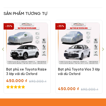
SẢN PHẨM TƯƠNG TỰ
-35%
-35%
Bạt phủ xe Toyota Raize
Bạt phủ Toyota Vios 3 lớp
3 lớp vải dù Oxford
vải dù Oxford
450.000
₫
690.000
₫
Giá
Giá
gốc
hiện
450.000
₫
690.000
₫
là:
tại
Giá
Giá
Được xếp
690.000 ₫.
là:
gốc
hiện
hạng
5.00
450.000 ₫.
là:
tại
5 sao
690.000 ₫.
là:
450.000 ₫.