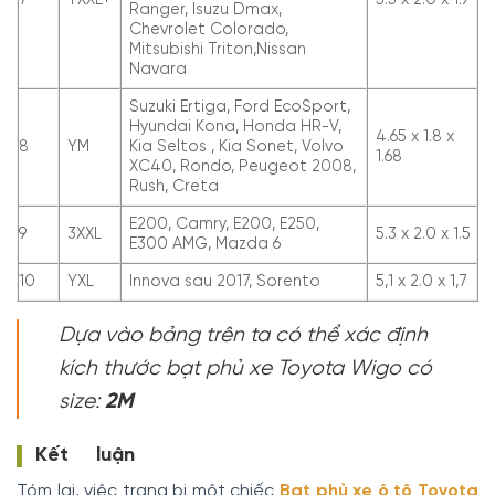
7
YXXL+
5.5 x 2.0 x 1.9
Ranger, Isuzu Dmax,
Chevrolet Colorado,
Mitsubishi Triton,Nissan
Navara
Suzuki Ertiga, Ford EcoSport,
Hyundai Kona, Honda HR-V,
4.65 x 1.8 x
8
YM
Kia Seltos , Kia Sonet, Volvo
1.68
XC40, Rondo, Peugeot 2008,
Rush, Creta
E200, Camry, E200, E250,
9
3XXL
5.3 x 2.0 x 1.5
E300 AMG, Mazda 6
10
YXL
Innova sau 2017, Sorento
5,1 x 2.0 x 1,7
Dựa vào bảng trên ta có thể xác định
kích thước bạt phủ xe Toyota Wigo có
size:
2M
Kết luận
Tóm lại, việc trang bị một chiếc
Bạt phủ xe ô tô Toyota