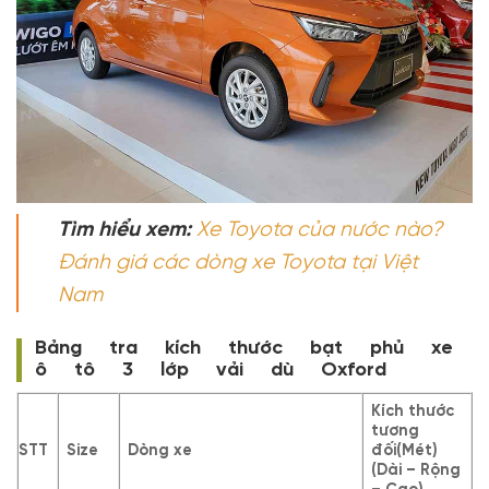
Tìm hiểu xem:
Xe Toyota của nước nào?
Đánh giá các dòng xe Toyota tại Việt
Nam
Bảng tra kích thước bạt phủ xe
ô tô 3 lớp vải dù Oxford
Kích thước
tương
STT
Size
Dòng xe
đối(Mét)
(Dài – Rộng