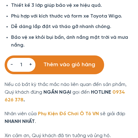
690.000 ₫.
là:
Thiết kế 3 lớp giúp bảo vệ xe hiệu quả.
450.000 ₫.
Phù hợp với kích thước và form xe Toyota Wigo.
Dễ dàng lắp đặt và tháo gỡ nhanh chóng.
Bảo vệ xe khỏi bụi bẩn, ánh nắng mặt trời và mưa
nắng.
Bạt phủ xe ô tô Toyota Wigo 3 lớp vải dù Oxford số lượng
Thêm vào giỏ hàng
Nếu có bất kỳ thắc mắc nào liên quan đến sản phẩm,
Quý khách đừng
NGẦN NGẠI
gọi đến
HOTLINE
0934
626 378
.
Nhân viên của
Phụ Kiện Đồ Chơi Ô Tô VN
sẽ giải đáp
NHANH NHẤT
.
Xin cảm ơn, Quý khách đã tin tưởng và ủng hộ.