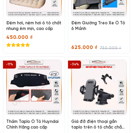
Đệm hơi, nệm hơi ô tô chất
Đệm Giường Treo Xe Ô Tô
nhung êm mịn, cao cấp
6 Mảnh
450.000
₫
625.000
₫
750.000
₫
Giá
Giá
Được xếp
gốc
hiện
hạng
5.00
là:
tại
5 sao
750.000 ₫.
là:
-11%
-34%
625.000 ₫.
Thảm Taplo Ô Tô Huyndai
Giá đỡ điện thoại gắn
Chính Hãng cao cấp
taplo trên ô tô chắc chắn
và tiện lợi