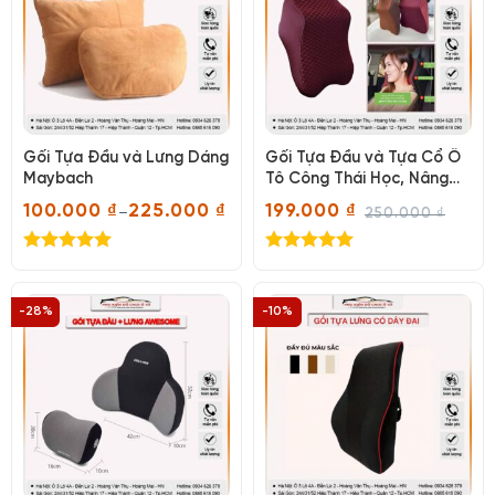
Gối Tựa Đầu và Lưng Dáng
Gối Tựa Đầu và Tựa Cổ Ô
Maybach
Tô Công Thái Học, Nâng
Đỡ Cổ Và Vai Cao Su Non
100.000
₫
225.000
₫
199.000
₫
–
250.000
₫
Cao Cấp
Khoảng
Giá
Giá
giá:
gốc
hiện
từ
là:
tại
Được xếp
Được xếp
100.000 ₫
250.000 ₫.
là:
hạng
5.00
hạng
5.00
đến
199.000 ₫.
225.000 ₫
5 sao
5 sao
-28%
-10%