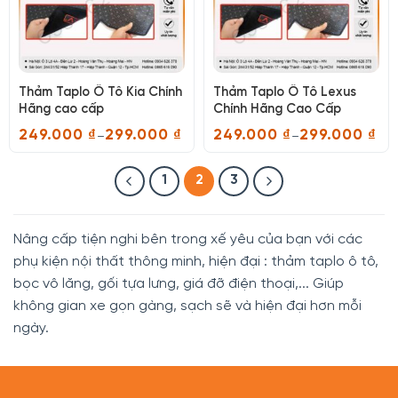
Thảm Taplo Ô Tô Kia Chính
Thảm Taplo Ô Tô Lexus
Hãng cao cấp
Chính Hãng Cao Cấp
249.000
₫
299.000
₫
249.000
₫
299.000
₫
–
–
Khoảng
Khoảng
giá:
giá:
từ
từ
1
2
3
249.000 ₫
249.000 ₫
đến
đến
299.000 ₫
299.000 ₫
Nâng cấp tiện nghi bên trong xế yêu của bạn với các
phụ kiện nội thất thông minh, hiện đại : thảm taplo ô tô,
bọc vô lăng, gối tựa lưng, giá đỡ điện thoại,... Giúp
không gian xe gọn gàng, sạch sẽ và hiện đại hơn mỗi
ngày.