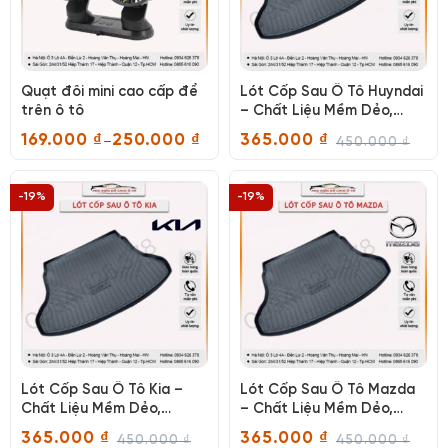
Quạt đôi mini cao cấp để
Lót Cốp Sau Ô Tô Huyndai
trên ô tô
– Chất Liệu Mềm Dẻo,
Chống Thấm Nước – Giải
169.000
₫
250.000
₫
365.000
₫
–
450.000
₫
Pháp Hoàn Hảo Cho Cốp
Khoảng
Giá
Giá
giá:
gốc
hiện
Xe Sạch Sẽ
từ
là:
tại
169.000 ₫
450.000 ₫.
là:
-19%
-19%
đến
365.000 ₫.
250.000 ₫
Lót Cốp Sau Ô Tô Kia –
Lót Cốp Sau Ô Tô Mazda
Chất Liệu Mềm Dẻo,
– Chất Liệu Mềm Dẻo,
Chống Thấm Nước – Giải
Chống Thấm Nước – Giải
365.000
₫
365.000
₫
450.000
₫
450.000
₫
Pháp Hoàn Hảo Cho Cốp
Pháp Hoàn Hảo Cho Cốp