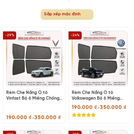
-29%
-24%
Rèm Che Nắng Ô tô
Rèm Che Nắng Ô tô
Vinfast Bộ 6 Miếng Chống
Volkswagen Bộ 6 Miếng
Tia UV, Chắn Nắng Hiệu
Chống Tia UV, Chắn Nắng
190.000
₫
350.000
₫
–
Quả
Hiệu Quả
Khoảng
giá:
190.000
₫
350.000
₫
–
từ
Khoảng
Được xếp
190.000 ₫
giá:
hạng
5.00
đến
từ
350.000 ₫
5 sao
190.000 ₫