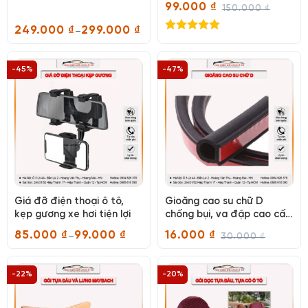
99.000
₫
150.000
₫
Giá
Giá
gốc
hiện
249.000
₫
299.000
₫
–
là:
tại
Khoảng
Được xếp
150.000 ₫.
là:
giá:
hạng
5.00
99.000 ₫.
từ
5 sao
249.000 ₫
-45%
-47%
đến
299.000 ₫
Giá đỡ điện thoại ô tô,
Gioăng cao su chữ D
kẹp gương xe hơi tiện lợi
chống bụi, va đập cao cấp
chống ồn hiệu quả cho xế
85.000
₫
99.000
₫
16.000
₫
–
30.000
₫
cưng
Khoảng
Giá
Giá
giá:
gốc
hiện
từ
là:
tại
85.000 ₫
30.000 ₫.
là:
-22%
-20%
đến
16.000 ₫.
99.000 ₫