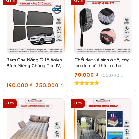
-29%
-30%
đến
350.000 ₫
Rèm Che Nắng Ô tô Volvo
Chổi dẹt vệ sinh ô tô, cây
Bộ 6 Miếng Chống Tia UV,
lau dọn nội thất xe hơi
Chắn Nắng Hiệu Quả
70.000
₫
100.000
₫
Giá
Giá
gốc
hiện
190.000
₫
350.000
₫
–
là:
tại
Khoảng
Được xếp
100.000 ₫.
là:
giá:
hạng
5.00
70.000 ₫.
từ
5 sao
190.000 ₫
-13%
-17%
đến
350.000 ₫