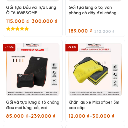
Gối Tựa Đầu và Tựa Lưng
Gối tựa lưng ô tô, văn
Ô Tô AWESOME
phòng có dây đai chống
đau mỏi lưng, cổ, vai
115.000
₫
300.000
₫
–
Khoảng
giá:
189.000
₫
210.000
₫
từ
Giá
Giá
Được xếp
115.000 ₫
gốc
hiện
hạng
5.00
đến
là:
tại
300.000 ₫
5 sao
210.000 ₫.
là:
-38%
-94%
189.000 ₫.
Gối và tựa lưng ô tô chống
Khăn lau xe Microfiber 3m
đau mỏi lưng, cổ, vai
cao cấp
85.000
₫
239.000
₫
12.000
₫
30.000
₫
–
–
Khoảng
Khoảng
giá:
giá:
từ
từ