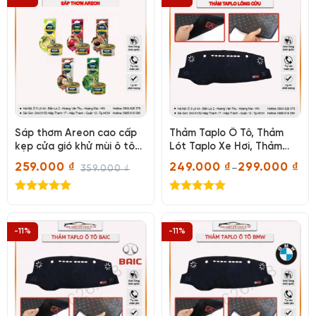
365.000 ₫.
289.000 ₫.
Sáp thơm Areon cao cấp
Thảm Taplo Ô Tô, Thảm
kẹp cửa gió khử mùi ô tô
Lót Taplo Xe Hơi, Thảm
hiệu quả, an toàn
phủ táp lô ô tô
259.000
₫
249.000
₫
299.000
₫
–
359.000
₫
Giá
Giá
Khoảng
gốc
hiện
giá:
là:
tại
từ
Được xếp
Được xếp
359.000 ₫.
là:
249.000 ₫
hạng
5.00
hạng
5.00
259.000 ₫.
đến
299.000 ₫
5 sao
5 sao
-11%
-11%