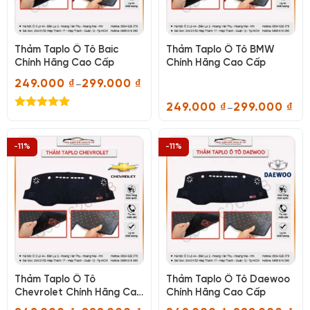
Thảm Taplo Ô Tô Baic
Thảm Taplo Ô Tô BMW
Chính Hãng Cao Cấp
Chính Hãng Cao Cấp
249.000
₫
299.000
₫
–
Khoảng
giá:
249.000
₫
299.000
₫
–
từ
Khoảng
Được xếp
249.000 ₫
giá:
hạng
5.00
đến
từ
299.000 ₫
5 sao
249.000 ₫
-11%
-11%
đến
299.000 ₫
Thảm Taplo Ô Tô
Thảm Taplo Ô Tô Daewoo
Chevrolet Chính Hãng Cao
Chính Hãng Cao Cấp
Cấp