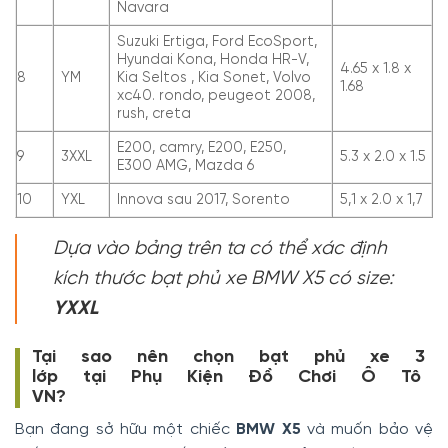
Navara
Suzuki Ertiga, Ford EcoSport,
Hyundai Kona, Honda HR-V,
4.65 x 1.8 x
8
YM
Kia Seltos , Kia Sonet, Volvo
1.68
xc40. rondo, peugeot 2008,
rush, creta
E200, camry, E200, E250,
9
3XXL
5.3 x 2.0 x 1.5
E300 AMG, Mazda 6
10
YXL
Innova sau 2017, Sorento
5,1 x 2.0 x 1,7
Dựa vào bảng trên ta có thể xác định
kích thước bạt phủ xe BMW X5 có size:
YXXL
Tại sao nên chọn bạt phủ xe 3
lớp tại Phụ Kiện Đồ Chơi Ô Tô
VN?
Bạn đang sở hữu một chiếc
BMW X5
và muốn bảo vệ