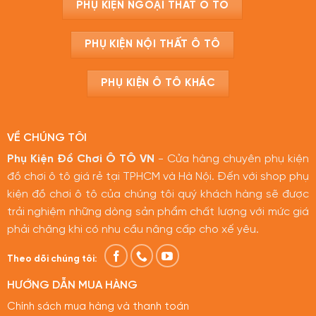
PHỤ KIỆN NGOẠI THẤT Ô TÔ
PHỤ KIỆN NỘI THẤT Ô TÔ
PHỤ KIỆN Ô TÔ KHÁC
VỀ CHÚNG TÔI
Phụ Kiện Đồ Chơi Ô TÔ VN
- Cửa hàng chuyên phụ kiện
đồ chơi ô tô giá rẻ tại TPHCM và Hà Nội. Đến với shop phụ
kiện đồ chơi ô tô của chúng tôi quý khách hàng sẽ được
trải nghiệm những dòng sản phẩm chất lượng với mức giá
phải chăng khi có nhu cầu nâng cấp cho xế yêu.
Theo dõi chúng tôi:
HƯỚNG DẪN MUA HÀNG
Chính sách mua hàng và thanh toán