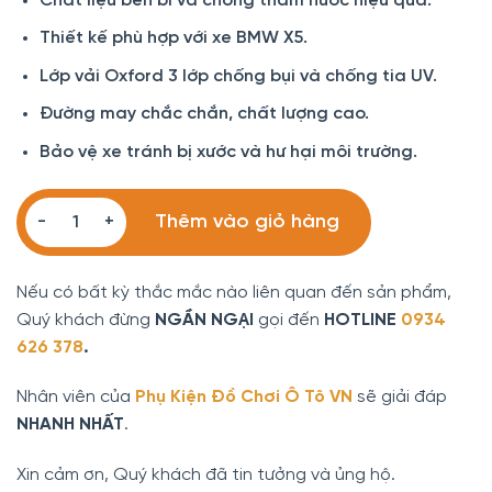
Chất liệu bền bỉ và chống thấm nước hiệu quả.
là:
tại
700.000 ₫.
là:
Thiết kế phù hợp với xe BMW X5.
490.000 ₫.
Lớp vải Oxford 3 lớp chống bụi và chống tia UV.
Đường may chắc chắn, chất lượng cao.
Bảo vệ xe tránh bị xước và hư hại môi trường.
Bạt phủ xe BMW X5 3 lớp vải dù Oxford số lượng
Thêm vào giỏ hàng
Nếu có bất kỳ thắc mắc nào liên quan đến sản phẩm,
Quý khách đừng
NGẦN NGẠI
gọi đến
HOTLINE
0934
626 378
.
Nhân viên của
Phụ Kiện Đồ Chơi Ô Tô VN
sẽ giải đáp
NHANH NHẤT
.
Xin cảm ơn, Quý khách đã tin tưởng và ủng hộ.