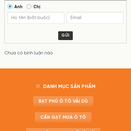
Anh
Chị
GỬI
Chưa có bình luận nào
DANH MỤC SẢN PHẨM
BẠT PHỦ Ô TÔ VẢI DÙ
CẦN GẠT MƯA Ô TÔ