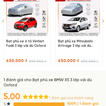
Bạt phủ xe ô tô Vinfast
Bạt phủ xe Mitsubishi
Fadil 3 lớp vải dù Oxford
Attrage 3 lớp vải dù
Oxford
450.000
₫
450.000
₫
690.000
₫
690.000
₫
Giá
Giá
Giá
Giá
gốc
hiện
gốc
hiện
là:
tại
là:
tại
690.000 ₫.
là:
690.000 ₫.
là:
450.000 ₫.
450.000 ₫.
1 đánh giá cho
Bạt phủ xe BMW X5 3 lớp vải dù
Oxford
5.00
1
đánh giá của khách hàng
5.00
1
trên 5
100%
| 1 đánh giá
5