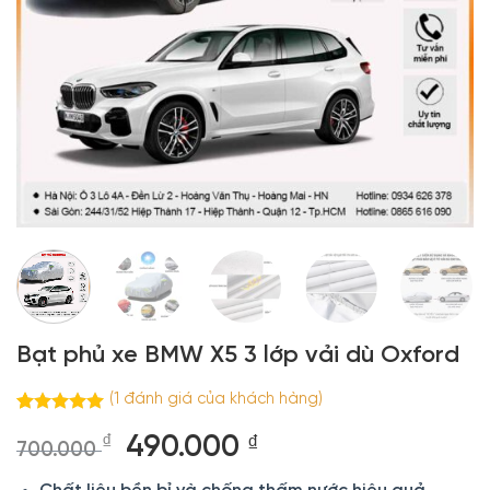
Bạt phủ xe BMW X5 3 lớp vải dù Oxford
(
1
đánh giá của khách hàng)
5.00
1
trên 5
Giá
Giá
₫
490.000
₫
dựa trên
700.000
đánh giá
gốc
hiện