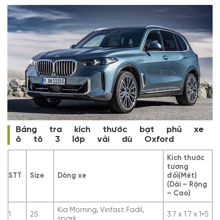
Bảng tra kích thước bạt phủ xe
ô tô 3 lớp vải dù Oxford
Kích thước
tương
STT
Size
Dòng xe
đối(Mét)
(Dài – Rộng
– Cao)
Kia Morning, Vinfast Fadil,
1
2S
3.7 x 1.7 x 1×5
spark