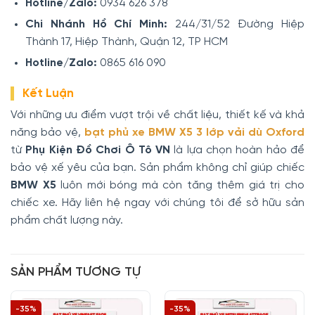
Hotline/Zalo:
0934 626 378
Chi Nhánh Hồ Chí Minh:
244/31/52 Đường Hiệp
Thành 17, Hiệp Thành, Quận 12, TP HCM
Hotline/Zalo:
0865 616 090
Kết Luận
Với những ưu điểm vượt trội về chất liệu, thiết kế và khả
năng bảo vệ,
bạt phủ xe BMW X5 3 lớp vải dù Oxford
từ
Phụ Kiện Đồ Chơi Ô Tô VN
là lựa chọn hoàn hảo để
bảo vệ xế yêu của bạn. Sản phẩm không chỉ giúp chiếc
BMW X5
luôn mới bóng mà còn tăng thêm giá trị cho
chiếc xe. Hãy liên hệ ngay với chúng tôi để sở hữu sản
phẩm chất lượng này.
SẢN PHẨM TƯƠNG TỰ
-35%
-35%