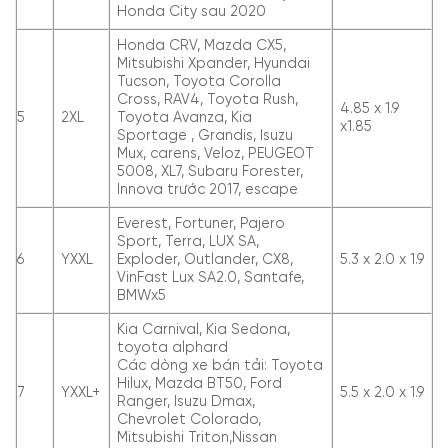
Honda City sau 2020
Honda CRV, Mazda CX5,
Mitsubishi Xpander, Hyundai
Tucson, Toyota Corolla
Cross, RAV4, Toyota Rush,
4.85 x 1.9
5
2XL
Toyota Avanza, Kia
x1.85
Sportage , Grandis, Isuzu
Mux, carens, Veloz, PEUGEOT
5008, XL7, Subaru Forester,
Innova trước 2017, escape
Everest, Fortuner, Pajero
Sport, Terra, LUX SA,
6
YXXL
Exploder, Outlander, CX8,
5.3 x 2.0 x 1.9
VinFast Lux SA2.0, Santafe,
BMWx5
Kia Carnival, Kia Sedona,
toyota alphard
Các dòng xe bán tải: Toyota
Hilux, Mazda BT50, Ford
7
YXXL+
5.5 x 2.0 x 1.9
Ranger, Isuzu Dmax,
Chevrolet Colorado,
Mitsubishi Triton,Nissan