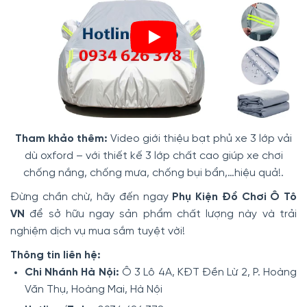
Tham khảo thêm:
Video giới thiệu bạt phủ xe 3 lớp vải
dù oxford – với thiết kế 3 lớp chất cao giúp xe chơi
chống nắng, chống mưa, chống bụi bẩn,…hiệu quả!.
Đừng chần chừ, hãy đến ngay
Phụ Kiện Đồ Chơi Ô Tô
VN
để sở hữu ngay sản phẩm chất lượng này và trải
nghiệm dịch vụ mua sắm tuyệt vời!
Thông tin liên hệ:
Chi Nhánh Hà Nội:
Ô 3 Lô 4A, KĐT Đền Lừ 2, P. Hoàng
Văn Thụ, Hoàng Mai, Hà Nội