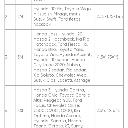
Hyundai i10 Hb, Toyota Wigo,
Mitsubishi Mirage, matiz,
2
2M
4.15×1.75×1.45
Suzuki Swift, Ford fietas
hackbak
Honda Jazz, Hyundai i20,
Mazda 2 Hatchback, Kia Rio
Hatchback, Ford Fiesta Hb,
Honda Brio, Toyota Yaris.
Toyota Vios, Hyundai Accent,
3
3M
4.5×1.75×1.5
Hyundai i10 sedan, Honda
City trước 2020, Nubira,
Mazda 2 sedan, Rio sedan,
Kia Soluto, Chevrolet Aveo,
Suzuki Ciaz, Lacetti, Attrage
Mazda 3, Hyundai Elantra,
Honda Civic, Toyota Corolla
Altis, Peugeot 408, Ford
Focus, Chevrolet Cruze,
4
3XL
C300, C200 , C200, Kia
4.9 x 1.8 x 1.5
Optima, Honda Accord,
Hyundai Sonata, Nissan
Teana, Cerato, k3, Sunny,