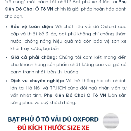
“xế cưng” một cách tốt nhất? Bạt phủ xe 3 lớp tại
Phụ
Kiện Đồ Chơi Ô Tô VN
chính là giải pháp hoàn hảo dành
cho bạn.
Bảo vệ toàn diện:
Với chất liệu vải dù Oxford cao
cấp và thiết kế 3 lớp, bạt phủ không chỉ chống thấm
nước, chống nắng hiệu quả mà còn bảo vệ sơn xe
khỏi trầy xước, bụi bẩn.
Giá cả phải chăng:
Chúng tôi cam kết mang đến
cho khách hàng sản phẩm chất lượng cao với giá cả
cạnh tranh nhất trên thị trường.
Dịch vụ chuyên nghiệp:
Với hệ thống hai chi nhánh
lớn tại Hà Nội và TP.HCM cùng đội ngũ nhân viên tư
vấn nhiệt tình,
Phụ Kiện Đồ Chơi Ô Tô VN
luôn sẵn
sàng phục vụ quý khách hàng.