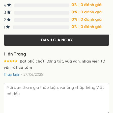
dựa trên
0%
| 0 đánh giá
4
đánh giá
0%
| 0 đánh giá
3
0%
| 0 đánh giá
2
0%
| 0 đánh giá
1
ĐÁNH GIÁ NGAY
Hiền Trang
Bạt phủ chất lượng tốt, vừa vặn, nhân viên tư
Được xếp
vấn rất có tâm
hạng
5
5
sao
•
Thảo luận
27/06/2025