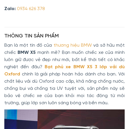
Zalo:
0934 626 378
THÔNG TIN SẢN PHẨM
Bạn là một tín đồ của
thương hiệu BMW
và sở hữu một
chiếc
BMW X5
mạnh mẽ? Bạn muốn chiếc xe của mình
luôn giữ được vẻ đẹp như mới, bất kể thời tiết có khắc
nghiệt đến đâu?
Bạt phủ xe BMW X5 3 lớp vải dù
Oxford
chính là giải pháp hoàn hảo dành cho bạn. Với
chất liệu vải dù Oxford cao cấp, khả năng chống nước,
chống bụi và chống tia UV tuyệt vời, sản phẩm này sẽ
bảo vệ chiếc xe của bạn khỏi mọi tác động từ môi
trường, giúp lớp sơn luôn sáng bóng và bền màu.