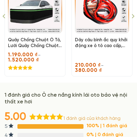
Quây Chống Chuột Ô Tô,
Dây câu bình ắc quy khởi
Lưới Quây Chống Chuột
động xe ô tô cao cấp,
Cao Cấp Loại
phù hợp với nhiều dòng
1.190.000
₫
–
xe
1.520.000
₫
Khoảng
210.000
₫
–
giá:
380.000
₫
từ
Khoảng
Được xếp
1.190.000 ₫
giá:
hạng
5.00
đến
từ
1.520.000 ₫
5 sao
210.000 ₫
đến
380.000 ₫
1 đánh giá cho
Ô che nắng kính lái oto bảo vệ nội
thất xe hơi
5.00
1
đánh giá của khách hàng
5.00
1
trên 5
100%
| 1 đánh giá
5
dựa trên
0%
| 0 đánh giá
4