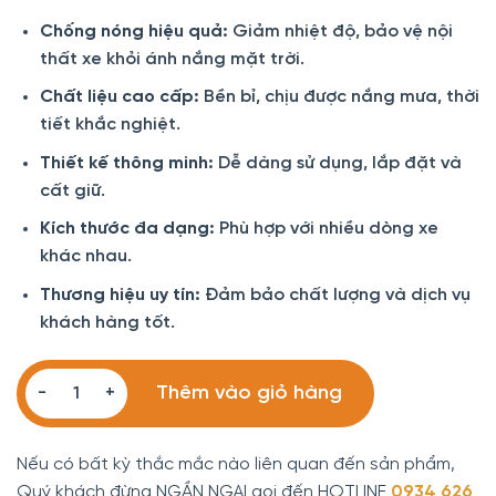
đánh giá
gốc
hiện
Chống nóng hiệu quả:
Giảm nhiệt độ, bảo vệ nội
là:
tại
thất xe khỏi ánh nắng mặt trời.
250.000 ₫.
là:
180.000 ₫.
Chất liệu cao cấp:
Bền bỉ, chịu được nắng mưa, thời
tiết khắc nghiệt.
Thiết kế thông minh:
Dễ dàng sử dụng, lắp đặt và
cất giữ.
Kích thước đa dạng:
Phù hợp với nhiều dòng xe
khác nhau.
Thương hiệu uy tín:
Đảm bảo chất lượng và dịch vụ
khách hàng tốt.
Ô che nắng kính lái oto bảo vệ nội thất xe hơi số lượng
Thêm vào giỏ hàng
Nếu có bất kỳ thắc mắc nào liên quan đến sản phẩm,
Quý khách đừng NGẦN NGẠI gọi đến HOTLINE
0934 626