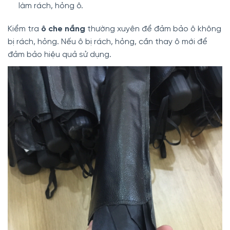
làm rách, hỏng ô.
Kiểm tra
ô che nắng
thường xuyên để đảm bảo ô không
bị rách, hỏng. Nếu ô bị rách, hỏng, cần thay ô mới để
đảm bảo hiệu quả sử dụng.