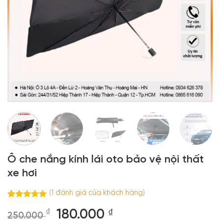
Ô che nắng kính lái oto bảo vệ nội thất
xe hơi
(
1
đánh giá của khách hàng)
5.00
1
trên 5
Giá
Giá
₫
180.000
₫
dựa trên
250.000