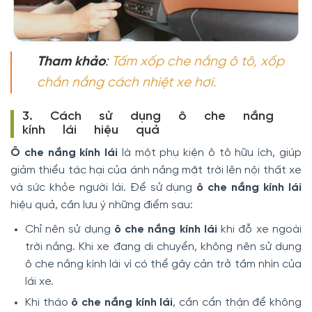
Tham khảo
:
Tấm xốp che nắng ô tô, xốp
chắn nắng cách nhiệt xe hơi.
3. Cách sử dụng ô che nắng
kính lái hiệu quả
Ô che nắng kính lái
là một phụ kiện ô tô hữu ích, giúp
giảm thiểu tác hại của ánh nắng mặt trời lên nội thất xe
và sức khỏe người lái. Để sử dụng
ô che nắng kính lái
hiệu quả, cần lưu ý những điểm sau:
Chỉ nên sử dụng
ô che nắng kính lái
khi đỗ xe ngoài
trời nắng. Khi xe đang di chuyển, không nên sử dụng
ô che nắng kính lái vì có thể gây cản trở tầm nhìn của
lái xe.
Khi tháo
ô che nắng kính lái
, cần cẩn thận để không