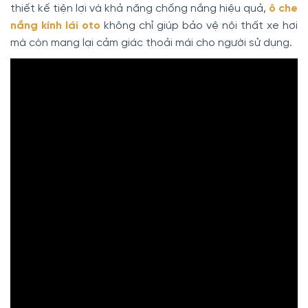
thiết kế tiện lợi và khả năng chống nắng hiệu quả,
ô che
nắng kính lái oto
không chỉ giúp bảo vệ nội thất xe hơi
mà còn mang lại cảm giác thoải mái cho người sử dụng.