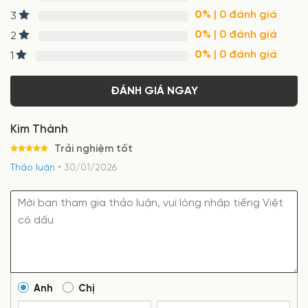
đánh giá
0%
| 0 đánh giá
3
0%
| 0 đánh giá
2
0%
| 0 đánh giá
1
ĐÁNH GIÁ NGAY
Kim Thành
Trải nghiệm tốt
Được xếp
•
Thảo luận
30/01/2026
hạng
5
5
sao
Anh
Chị