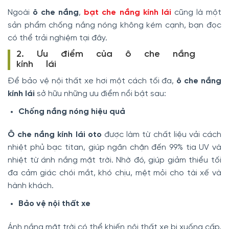
Ngoài
ô che nắng
,
bạt che nắng kính lái
cũng là một
sản phẩm chống nắng nóng không kém cạnh, bạn đọc
có thể trải nghiệm tại đây.
2. Ưu điểm của ô che nắng
kính lái
Để bảo vệ nội thất xe hơi một cách tối đa,
ô che nắng
kính lái
sở hữu những ưu điểm nổi bật sau:
Chống nắng nóng hiệu quả
Ô che nắng kính lái oto
được làm từ chất liệu vải cách
nhiệt phủ bạc titan, giúp ngăn chặn đến 99% tia UV và
nhiệt từ ánh nắng mặt trời. Nhờ đó, giúp giảm thiểu tối
đa cảm giác chói mắt, khó chịu, mệt mỏi cho tài xế và
hành khách.
Bảo vệ nội thất xe
Ánh nắng mặt trời có thể khiến nội thất xe bị xuống cấp,