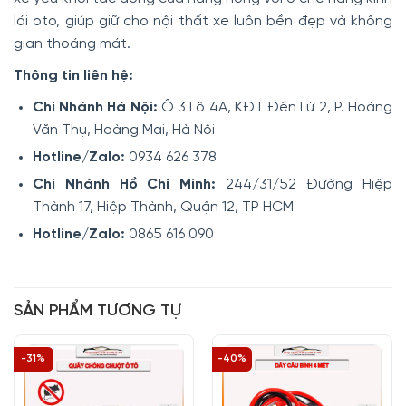
lái oto, giúp giữ cho nội thất xe luôn bền đẹp và không
gian thoáng mát.
Thông tin liên hệ:
Chi Nhánh Hà Nội:
Ô 3 Lô 4A, KĐT Đền Lừ 2, P. Hoàng
Văn Thụ, Hoàng Mai, Hà Nội
Hotline/Zalo:
0934 626 378
Chi Nhánh Hồ Chí Minh:
244/31/52 Đường Hiệp
Thành 17, Hiệp Thành, Quận 12, TP HCM
Hotline/Zalo:
0865 616 090
SẢN PHẨM TƯƠNG TỰ
-31%
-40%