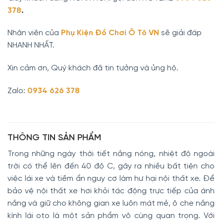
378
.
Nhân viên của
Phụ Kiện Đồ Chơi Ô Tô VN
sẽ giải đáp
NHANH NHẤT.
Xin cảm ơn, Quý khách đã tin tưởng và ủng hộ.
Zalo:
0934 626 378
THÔNG TIN SẢN PHẨM
Trong những ngày thời tiết nắng nóng, nhiệt độ ngoài
trời có thể lên đến 40 độ C, gây ra nhiều bất tiện cho
việc lái xe và tiềm ẩn nguy cơ làm hư hại nội thất xe. Để
bảo vệ nội thất xe hơi khỏi tác động trực tiếp của ánh
nắng và giữ cho không gian xe luôn mát mẻ, ô che nắng
kính lái oto là một sản phẩm vô cùng quan trọng. Với