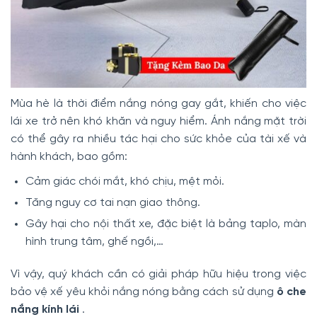
Mùa hè là thời điểm nắng nóng gay gắt, khiến cho việc
lái xe trở nên khó khăn và nguy hiểm. Ánh nắng mặt trời
có thể gây ra nhiều tác hại cho sức khỏe của tài xế và
hành khách, bao gồm:
Cảm giác chói mắt, khó chịu, mệt mỏi.
Tăng nguy cơ tai nạn giao thông.
Gây hại cho nội thất xe, đặc biệt là bảng taplo, màn
hình trung tâm, ghế ngồi,…
Vì vậy, quý khách cần có giải pháp hữu hiệu trong việc
bảo vệ xế yêu khỏi nắng nóng bằng cách sử dụng
ô che
nắng kính lái
.