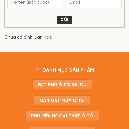
GỬI
Chưa có bình luận nào
DANH MỤC SẢN PHẨM
BẠT PHỦ Ô TÔ VẢI DÙ
CẦN GẠT MƯA Ô TÔ
PHỤ KIỆN NGOẠI THẤT Ô TÔ