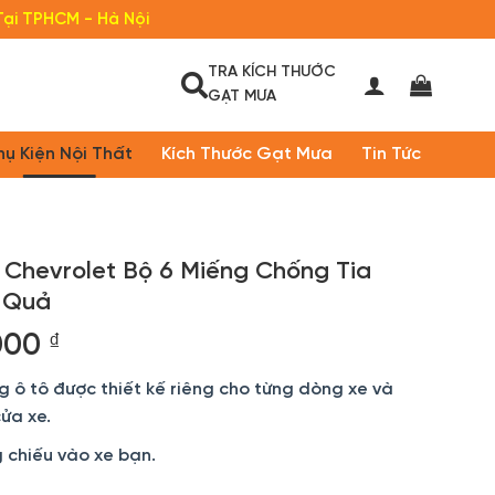
Tại TPHCM - Hà Nội
TRA KÍCH THƯỚC
GẠT MƯA
hụ Kiện Nội Thất
Kích Thước Gạt Mưa
Tin Tức
Chevrolet Bộ 6 Miếng Chống Tia
 Quả
Khoảng
000
₫
giá:
ô tô được thiết kế riêng cho từng dòng xe và
từ
cửa xe.
190.000 ₫
đến
 chiếu vào xe bạn.
350.000 ₫