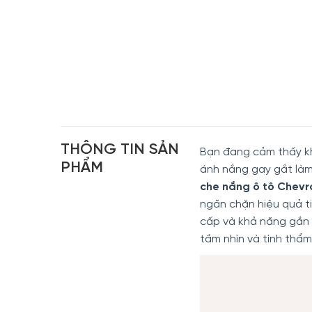
THÔNG TIN SẢN
Bạn đang cảm thấy khó
PHẨM
ánh nắng gay gắt làm
che nắng ô tô Chevr
ngăn chặn hiệu quả ti
cấp và khả năng gắn 
tầm nhìn và tính thẩm