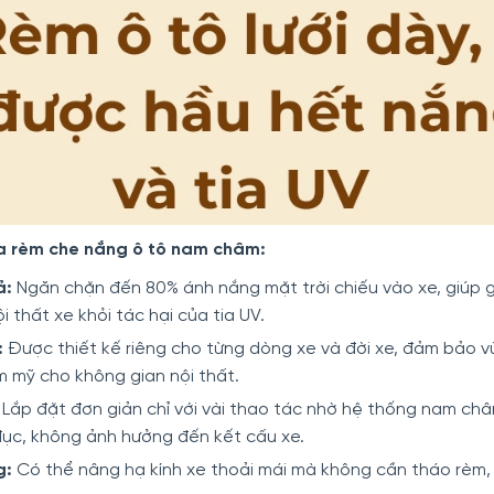
ủa rèm che nắng ô tô nam châm:
ả:
Ngăn chặn đến 80% ánh nắng mặt trời chiếu vào xe, giúp 
i thất xe khỏi tác hại của tia UV.
:
Được thiết kế riêng cho từng dòng xe và đời xe, đảm bảo vừ
m mỹ cho không gian nội thất.
Lắp đặt đơn giản chỉ với vài thao tác nhờ hệ thống nam ch
ục, không ảnh hưởng đến kết cấu xe.
g:
Có thể nâng hạ kính xe thoải mái mà không cần tháo rèm, 