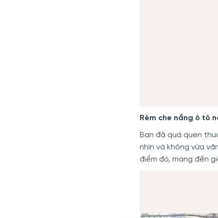
Rèm che nắng ô tô na
Bạn đã quá quen thuộ
nhìn và không vừa vặ
điểm đó, mang đến gi