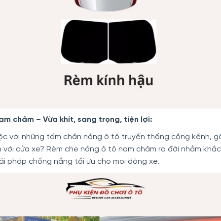
m châm – Vừa khít, sang trọng, tiện lợi:
c với những tấm chắn nắng ô tô truyền thống cồng kềnh, g
n với cửa xe? Rèm che nắng ô tô nam châm ra đời nhằm khắ
ải pháp chống nắng tối ưu cho mọi dòng xe.