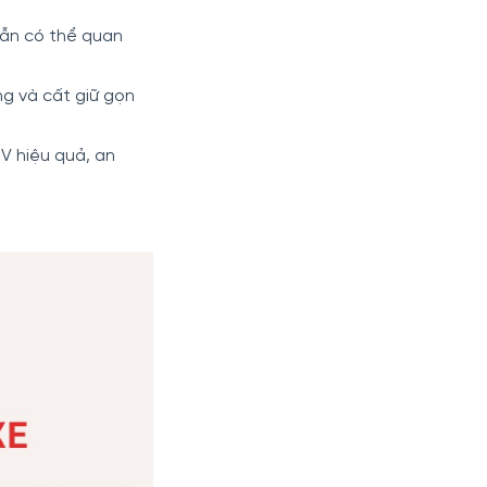
vẫn có thể quan
g và cất giữ gọn
UV hiệu quả, an