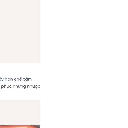
ây hạn chế tầm
c phục những nhược