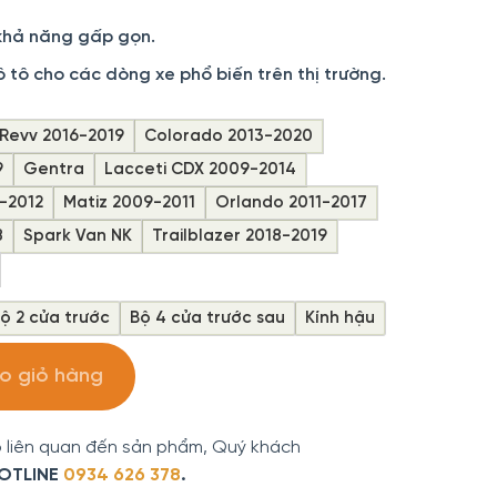
khả năng gấp gọn.
tô cho các dòng xe phổ biến trên thị trường.
Revv 2016-2019
Colorado 2013-2020
9
Gentra
Lacceti CDX 2009-2014
-2012
Matiz 2009-2011
Orlando 2011-2017
8
Spark Van NK
Trailblazer 2018-2019
ộ 2 cửa trước
Bộ 4 cửa trước sau
Kính hậu
et Bộ 6 Miếng Chống Tia UV, Chắn Nắng Hiệu Quả số lượng
o giỏ hàng
 liên quan đến sản phẩm, Quý khách
OTLINE
0934 626 378
.