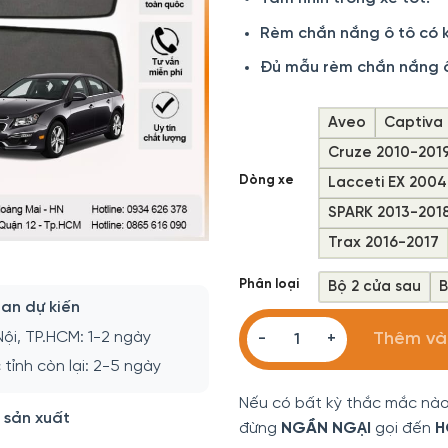
Rèm chắn nắng ô tô có 
Đủ mẫu rèm chắn nắng ô 
Aveo
Captiva 
Cruze 2010-201
Dòng xe
Lacceti EX 2004
SPARK 2013-201
Trax 2016-2017
Phân loại
Bộ 2 cửa sau
B
ian dự kiến
Rèm Che Nắng Ô tô Chevrol
ội, TP.HCM: 1-2 ngày
Thêm và
tỉnh còn lại: 2-5 ngày
Nếu có bất kỳ thắc mắc nào
 sản xuất
đừng
NGẦN NGẠI
gọi đến
H