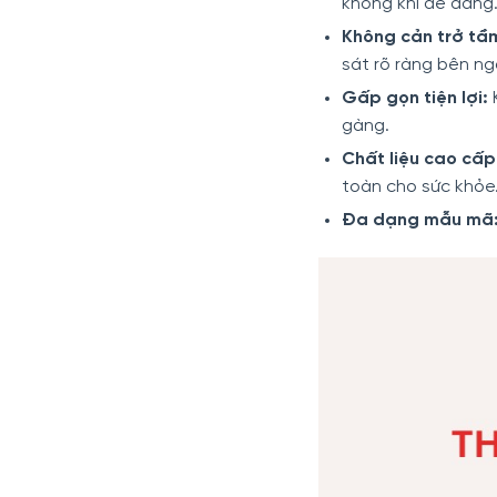
không khí dễ dàng
Không cản trở tầm
sát rõ ràng bên ngo
Gấp gọn tiện lợi:
K
gàng.
Chất liệu cao cấp
toàn cho sức khỏe
Đa dạng mẫu mã