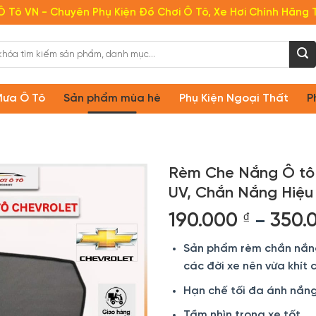
Ô Tô VN - Chuyên Phụ Kiện Đồ Chơi Ô Tô, Xe Hơi Chính Hãng 
Mưa Ô Tô
Sản phẩm mùa hè
Phụ Kiện Ngoại Thất
P
Rèm Che Nắng Ô tô 
UV, Chắn Nắng Hiệu
190.000
₫
350.
–
Sản phẩm rèm chắn nắng 
các đời xe nên vừa khít 
Hạn chế tối đa ánh nắng
Tầm nhìn trong xe tốt.