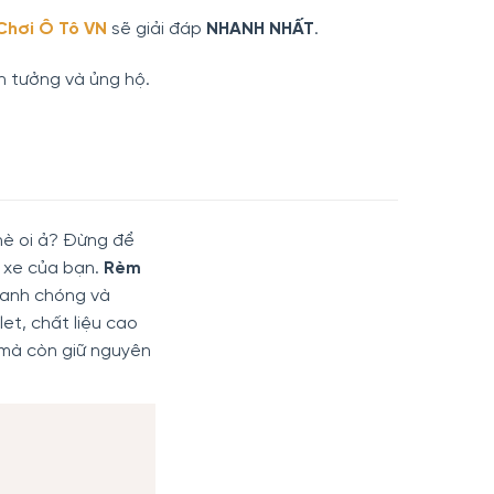
Chơi Ô Tô VN
sẽ giải đáp
NHANH NHẤT
.
n tưởng và ủng hộ.
 hè oi ả? Đừng để
g xe của bạn.
Rèm
nhanh chóng và
et, chất liệu cao
 mà còn giữ nguyên