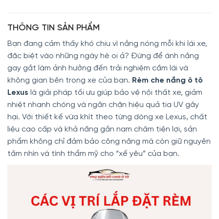
THÔNG TIN SẢN PHẨM
Bạn đang cảm thấy khó chịu vì nắng nóng mỗi khi lái xe,
đặc biệt vào những ngày hè oi ả? Đừng để ánh nắng
gay gắt làm ảnh hưởng đến trải nghiệm cầm lái và
không gian bên trong xe của bạn.
Rèm che nắng ô tô
Lexus
là giải pháp tối ưu giúp bảo vệ nội thất xe, giảm
nhiệt nhanh chóng và ngăn chặn hiệu quả tia UV gây
hại. Với thiết kế vừa khít theo từng dòng xe Lexus, chất
liệu cao cấp và khả năng gắn nam châm tiện lợi, sản
phẩm không chỉ đảm bảo công năng mà còn giữ nguyên
tầm nhìn và tính thẩm mỹ cho “xế yêu” của bạn.