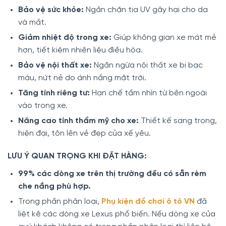
Bảo vệ sức khỏe:
Ngăn chặn tia UV gây hại cho da
và mắt.
Giảm nhiệt độ trong xe:
Giúp không gian xe mát mẻ
hơn, tiết kiệm nhiên liệu điều hòa.
Bảo vệ nội thất xe:
Ngăn ngừa nội thất xe bị bạc
màu, nứt nẻ do ánh nắng mặt trời.
Tăng tính riêng tư:
Hạn chế tầm nhìn từ bên ngoài
vào trong xe.
Nâng cao tính thẩm mỹ cho xe:
Thiết kế sang trọng,
hiện đại, tôn lên vẻ đẹp của xế yêu.
LƯU Ý QUAN TRỌNG KHI ĐẶT HÀNG:
99% các dòng xe trên thị trường đều có sẵn rèm
che nắng phù hợp.
Trong phần phân loại,
Phụ kiện đồ chơi ô tô VN
đã
liệt kê các dòng xe Lexus phổ biến. Nếu dòng xe của