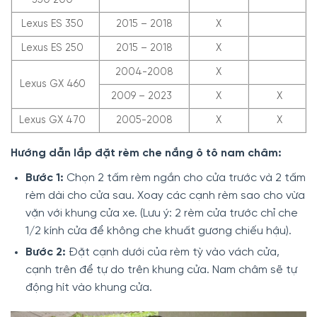
Lexus ES 350
2015 – 2018
X
Lexus ES 250
2015 – 2018
X
2004-2008
X
Lexus GX 460
2009 – 2023
X
X
Lexus GX 470
2005-2008
X
X
Hướng dẫn lắp đặt rèm che nắng ô tô nam châm:
Bước 1:
Chọn 2 tấm rèm ngắn cho cửa trước và 2 tấm
rèm dài cho cửa sau. Xoay các cạnh rèm sao cho vừa
vặn với khung cửa xe. (Lưu ý: 2 rèm cửa trước chỉ che
1/2 kính cửa để không che khuất gương chiếu hậu).
Bước 2:
Đặt cạnh dưới của rèm tỳ vào vách cửa,
cạnh trên để tự do trên khung cửa. Nam châm sẽ tự
động hít vào khung cửa.