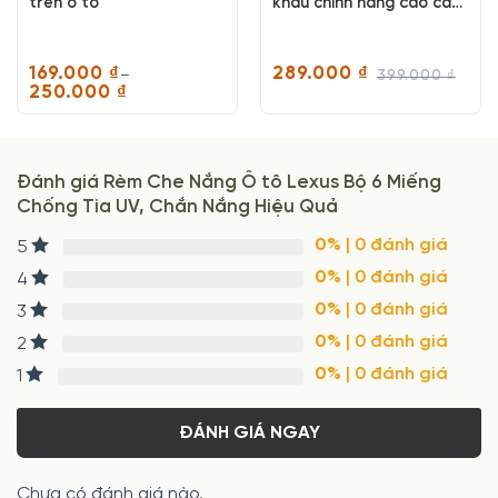
trên ô tô
khẩu chính hãng cao cấp
dành cho xe ô tô, xe hơi
169.000
₫
289.000
₫
–
399.000
₫
Giá
Giá
250.000
₫
gốc
hiện
Khoảng
là:
tại
giá:
399.000 ₫.
là:
từ
289.000 ₫.
169.000 ₫
đến
250.000 ₫
Đánh giá Rèm Che Nắng Ô tô Lexus Bộ 6 Miếng
Chống Tia UV, Chắn Nắng Hiệu Quả
0%
| 0 đánh giá
5
0%
| 0 đánh giá
4
0%
| 0 đánh giá
3
0%
| 0 đánh giá
2
0%
| 0 đánh giá
1
ĐÁNH GIÁ NGAY
Chưa có đánh giá nào.