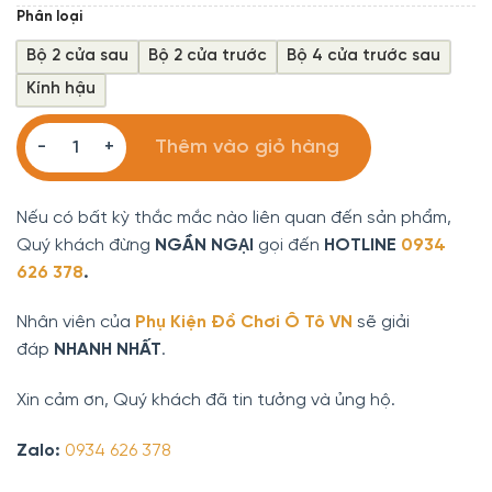
Phân loại
Bộ 2 cửa sau
Bộ 2 cửa trước
Bộ 4 cửa trước sau
Kính hậu
Rèm Che Nắng Ô tô Lexus Bộ 6 Miếng Chống Tia UV, Chắn 
Thêm vào giỏ hàng
Nếu có bất kỳ thắc mắc nào liên quan đến sản phẩm,
Quý khách đừng
NGẦN NGẠI
gọi đến
HOTLINE
0934
626 378
.
Nhân viên của
Phụ Kiện Đồ Chơi Ô Tô VN
sẽ giải
đáp
NHANH NHẤT
.
Xin cảm ơn, Quý khách đã tin tưởng và ủng hộ.
Zalo:
0934 626 378