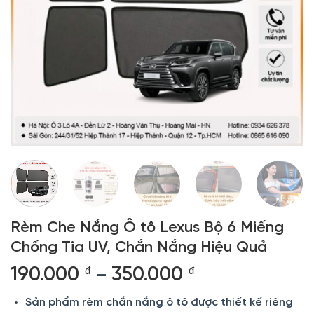
Rèm Che Nắng Ô tô Lexus Bộ 6 Miếng
Chống Tia UV, Chắn Nắng Hiệu Quả
Khoảng
190.000
₫
350.000
₫
–
giá:
Sản phẩm rèm chắn nắng ô tô được thiết kế riêng
từ