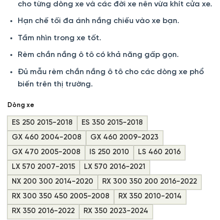
cho từng dòng xe và các đời xe nên vừa khít cửa xe.
190.000 ₫
đến
Hạn chế tối đa ánh nắng chiếu vào xe bạn.
350.000 ₫
Tầm nhìn trong xe tốt.
Rèm chắn nắng ô tô có khả năng gấp gọn.
Đủ mẫu rèm chắn nắng ô tô cho các dòng xe phổ
biến trên thị trường.
Dòng xe
ES 250 2015-2018
ES 350 2015-2018
GX 460 2004-2008
GX 460 2009-2023
GX 470 2005-2008
IS 250 2010
LS 460 2016
LX 570 2007-2015
LX 570 2016-2021
NX 200 300 2014-2020
RX 300 350 200 2016-2022
RX 300 350 450 2005-2008
RX 350 2010-2014
RX 350 2016-2022
RX 350 2023-2024