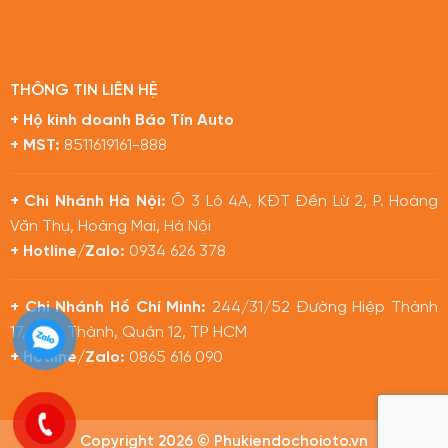
THÔNG TIN LIÊN HỆ
+ Hộ kinh doanh Báo Tín Auto
+ MST:
8511619161-888
+ Chi Nhánh Hà Nội:
Ô 3 Lô 4A, KĐT Đền Lừ 2, P. Hoàng
Văn Thụ, Hoàng Mai, Hà Nội
+ Hotline/Zalo:
0934 626 378
+ Chi Nhánh Hồ Chí Minh:
244/31/52 Đường Hiệp Thành
17, Hiệp Thành, Quận 12, TP HCM
+ Hotline/Zalo:
0865 616 090
Copyright 2026 © Phukiendochoioto.vn