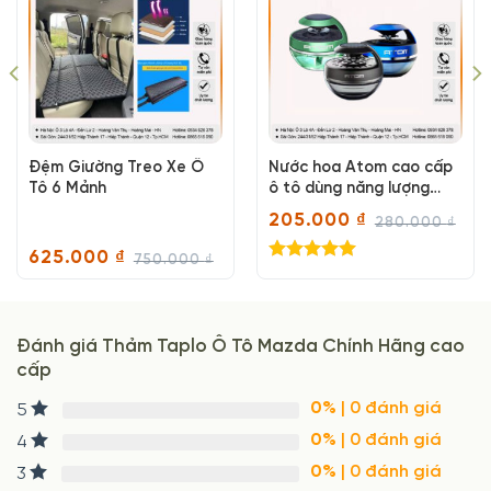
Đệm Giường Treo Xe Ô
Nước hoa Atom cao cấp
Tô 6 Mảnh
ô tô dùng năng lượng
mặt trời
205.000
₫
280.000
₫
Giá
Giá
gốc
hiện
625.000
₫
750.000
₫
là:
tại
Giá
Giá
Được xếp
280.000 ₫.
là:
gốc
hiện
hạng
5.00
205.000 ₫.
là:
tại
5 sao
750.000 ₫.
là:
625.000 ₫.
Đánh giá Thảm Taplo Ô Tô Mazda Chính Hãng cao
cấp
0%
| 0 đánh giá
5
0%
| 0 đánh giá
4
0%
| 0 đánh giá
3