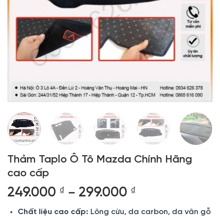
Thảm Taplo Ô Tô Mazda Chính Hãng
cao cấp
Khoảng
249.000
₫
299.000
₫
–
giá:
Chất liệu cao cấp:
Lông cừu, da carbon, da vân gỗ
từ