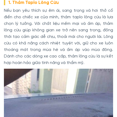
1. Thảm Taplo Lông Cừu
Nếu bạn yêu thích sự êm ái, sang trọng và hơi thở cổ
điển cho chiếc xe của mình, thảm taplo lông cừu là lựa
chọn lý tưởng. Với chất liệu mềm mại và ấm áp, thảm
lông cừu giúp không gian xe trở nên sang trọng, đồng
thời tạo cảm giác dễ chịu, thoải mái cho người lái. Lông
cừu có khả năng cách nhiệt tuyệt vời, giữ cho xe luôn
thoáng mát trong mùa hè và ấm áp vào mùa đông.
Dành cho các dòng xe cao cấp, thảm lông cừu là sự kết
hợp hoàn hảo giữa tính năng và thẩm mỹ.