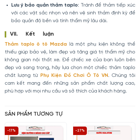
Lưu ý bảo quản thảm taplo
: Tránh để thảm tiếp xúc
với các vật sắc nhọn và nên vệ sinh thảm định kỳ để
bảo quản độ bền và tính thẩm mỹ lâu dài.
VII. Kết luận
Thảm taplo ô tô Mazda
là một phụ kiện không thể
thiếu giúp bảo vệ, làm đẹp và tăng giá trị thẩm mỹ cho
không gian nội thất xe. Để chiếc xe của bạn luôn bền
đẹp và sang trọng, hãy lựa chọn một chiếc thảm taplo
chất lượng từ
Phụ Kiện Đồ Chơi Ô Tô VN
. Chúng tôi
cam kết mang đến những sản phẩm chất lượng cao,
phù hợp với mọi nhu cầu và sở thích của khách hàng.
SẢN PHẨM TƯƠNG TỰ
-17%
-27%