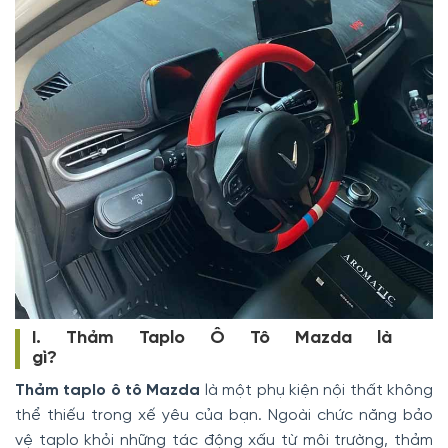
I. Thảm Taplo Ô Tô Mazda là
gì?
Thảm taplo ô tô Mazda
là một phụ kiện nội thất không
thể thiếu trong xế yêu của bạn. Ngoài chức năng bảo
vệ taplo khỏi những tác động xấu từ môi trường, thảm