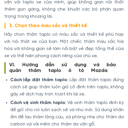
vặn với taplo xe của mình, giúp không gian nội thất
thêm gọn gàng, không che khuất các bộ phận quan
trọng trong khoang lái.
3. Chọn theo màu sắc và thiết kế
Hãy chọn thảm taplo có màu sắc và thiết kế phù hợp
với nội thất xe của bạn. Một chiếc thảm màu sắc hài
hòa với không gian sẽ làm nổi bật vẻ đẹp tổng thể của
xe và thể hiện phong cách riêng của chủ xe.
VI. Hướng dẫn sử dụng và bảo
quản thảm taplo ô tô Mazda
Cách lắp đặt thảm taplo
: Lắp đặt thảm taplo đúng
cách sẽ giúp thảm luôn giữ cố định trên taplo, không
gây xê dịch hay trơn trượt khi lái xe.
Cách vệ sinh thảm taplo
: Vệ sinh thảm taplo định kỳ
để giữ cho nó luôn sạch sẽ và như mới. Sử dụng khăn
ẩm để lau thảm lông cừu, xà phòng nhẹ cho thảm da
carbon và vải mềm cho thảm da vân gỗ.