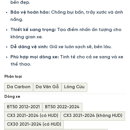
bền đẹp.
249.000 ₫
đến
Bảo vệ hoàn hảo:
Chống bụi bẩn, trầy xước và ánh
299.000 ₫
nắng.
Thiết kế sang trọng:
Tạo điểm nhấn ấn tượng cho
không gian xe.
Dễ dàng vệ sinh:
Giữ xe luôn sạch sẽ, bền lâu.
Phù hợp mọi dòng xe:
Tinh tế cho cả xe sang và xe
thể thao.
Phân loại
Da Carbon
Da Vân Gỗ
Lông Cừu
Dòng xe
BT50 2012-2021
BT50 2022-2024
CX3 2021-2024 (có HUD)
CX3 2021-2024 (không HUD)
CX30 2021-2024 (có HUD)