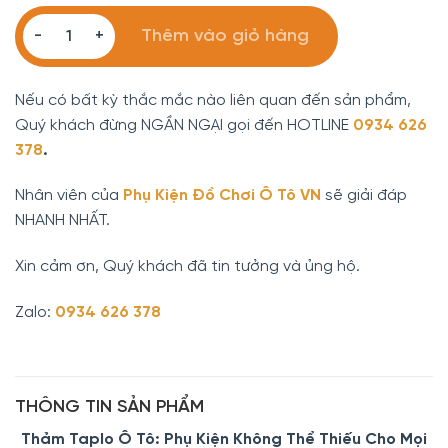
Thảm Taplo Ô Tô Mazda Chính Hãng cao cấp số lượng
Thêm vào giỏ hàng
Nếu có bất kỳ thắc mắc nào liên quan đến sản phẩm,
Quý khách đừng NGẦN NGẠI gọi đến HOTLINE
0934 626
378
.
Nhân viên của
Phụ Kiện Đồ Chơi Ô Tô VN
sẽ giải đáp
NHANH NHẤT.
Xin cảm ơn, Quý khách đã tin tưởng và ủng hộ.
Zalo:
0934 626 378
THÔNG TIN SẢN PHẨM
Thảm Taplo Ô Tô: Phụ Kiện Không Thể Thiếu Cho Mọi