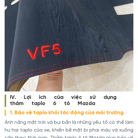
IV. Lợi ích của việc sử dụng
thảm taplo ô tô Mazda
1. Bảo vệ taplo khỏi tác động của môi trường
Ánh nắng mặt trời và bụi bẩn là những yếu tố có thể làm
hư hại taplo của xe, khiến bề mặt bị phai màu và xuống
cấp theo thời gian. Thảm taplo ô tô Mazda giúp bảo vệ