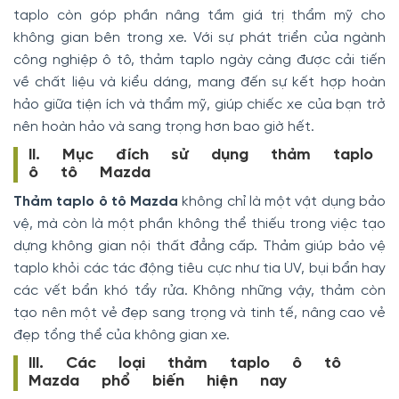
taplo còn góp phần nâng tầm giá trị thẩm mỹ cho
không gian bên trong xe. Với sự phát triển của ngành
công nghiệp ô tô, thảm taplo ngày càng được cải tiến
về chất liệu và kiểu dáng, mang đến sự kết hợp hoàn
hảo giữa tiện ích và thẩm mỹ, giúp chiếc xe của bạn trở
nên hoàn hảo và sang trọng hơn bao giờ hết.
II. Mục đích sử dụng thảm taplo
ô tô Mazda
Thảm taplo
ô tô Mazda
không chỉ là một vật dụng bảo
vệ, mà còn là một phần không thể thiếu trong việc tạo
dựng không gian nội thất đẳng cấp. Thảm giúp bảo vệ
taplo khỏi các tác động tiêu cực như tia UV, bụi bẩn hay
các vết bẩn khó tẩy rửa. Không những vậy, thảm còn
tạo nên một vẻ đẹp sang trọng và tinh tế, nâng cao vẻ
đẹp tổng thể của không gian xe.
III. Các loại thảm taplo ô tô
Mazda phổ biến hiện nay