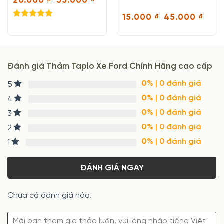
20.000
₫
55.000
₫
–
Khoảng
giá:
15.000
₫
45.000
₫
–
từ
Khoảng
Được xếp
20.000 ₫
giá:
hạng
5.00
đến
từ
55.000 ₫
5 sao
15.000 ₫
đến
45.000 ₫
Đánh giá Thảm Taplo Xe Ford Chính Hãng cao cấp
0%
| 0 đánh giá
5
0%
| 0 đánh giá
4
0%
| 0 đánh giá
3
0%
| 0 đánh giá
2
0%
| 0 đánh giá
1
ĐÁNH GIÁ NGAY
Chưa có đánh giá nào.