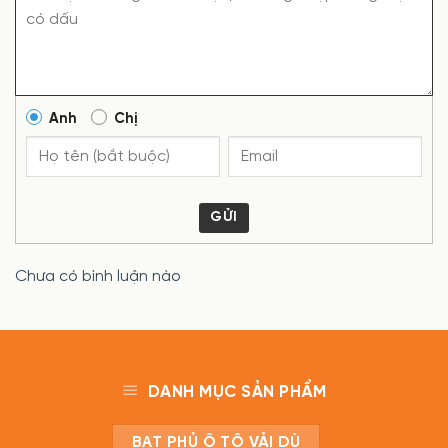
Anh
Chị
GỬI
Chưa có bình luận nào
DANH MỤC SẢN PHẨM
BẠT PHỦ Ô TÔ VẢI DÙ