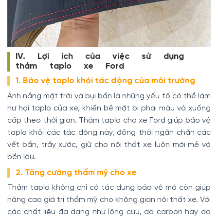
IV. Lợi ích của việc sử dụng
thảm taplo xe Ford
1. Bảo vệ taplo khỏi tác động của môi trường
Ánh nắng mặt trời và bụi bẩn là những yếu tố có thể làm
hư hại taplo của xe, khiến bề mặt bị phai màu và xuống
cấp theo thời gian. Thảm taplo cho xe Ford giúp bảo vệ
taplo khỏi các tác động này, đồng thời ngăn chặn các
vết bẩn, trầy xước, giữ cho nội thất xe luôn mới mẻ và
bền lâu.
2. Tăng cường thẩm mỹ cho xe
Thảm taplo không chỉ có tác dụng bảo vệ mà còn giúp
nâng cao giá trị thẩm mỹ cho không gian nội thất xe. Với
các chất liệu đa dạng như lông cừu, da carbon hay da