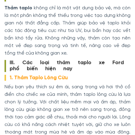
Thảm taplo
không chỉ là một vật dụng bảo vệ, mà còn
là một phần không thể thiếu trong việc tạo dựng không
gian nội thất đẳng cấp. Thảm giúp bảo vệ taplo khỏi
các tác động tiêu cực như tia UV, bụi bẩn hay các vết
bẩn khó tẩy rửa. Không những vậy, thảm còn tạo nên
một vẻ đẹp sang trọng và tinh tế, nâng cao vẻ đẹp
tổng thể của không gian xe.
III. Các loại thảm taplo xe Ford
phổ biến hiện nay
1. Thảm Taplo Lông Cừu
Nếu bạn yêu thích sự êm ái, sang trọng và hơi thở cổ
điển cho chiếc xe của mình, thảm taplo lông cừu là lựa
chọn lý tưởng. Với chất liệu mềm mại và ấm áp, thảm
lông cừu giúp không gian xe trở nên sang trọng, đồng
thời tạo cảm giác dễ chịu, thoải mái cho người lái. Lông
cừu có khả năng cách nhiệt tuyệt vời, giữ cho xe luôn
thoáng mát trong mùa hè và ấm áp vào mùa đông.