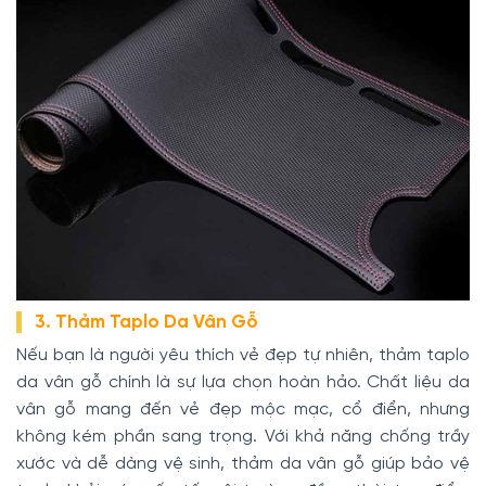
3. Thảm Taplo Da Vân Gỗ
Nếu bạn là người yêu thích vẻ đẹp tự nhiên, thảm taplo
da vân gỗ chính là sự lựa chọn hoàn hảo. Chất liệu da
vân gỗ mang đến vẻ đẹp mộc mạc, cổ điển, nhưng
không kém phần sang trọng. Với khả năng chống trầy
xước và dễ dàng vệ sinh, thảm da vân gỗ giúp bảo vệ