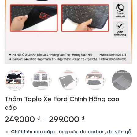
Thảm Taplo Xe Ford Chính Hãng cao
cấp
Khoảng
249.000
₫
299.000
₫
–
giá:
Chất liệu cao cấp:
Lông cừu, da carbon, da vân gỗ
từ