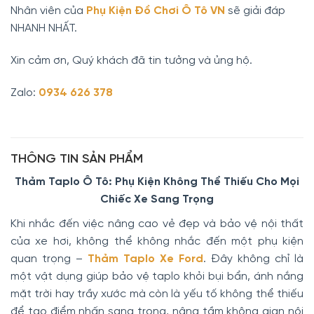
Nhân viên của
Phụ Kiện Đồ Chơi Ô Tô VN
sẽ giải đáp
NHANH NHẤT.
Xin cảm ơn, Quý khách đã tin tưởng và ủng hộ.
Zalo:
0934 626 378
THÔNG TIN SẢN PHẨM
Thảm Taplo Ô Tô: Phụ Kiện Không Thể Thiếu Cho Mọi
Chiếc Xe Sang Trọng
Khi nhắc đến việc nâng cao vẻ đẹp và bảo vệ nội thất
của xe hơi, không thể không nhắc đến một phụ kiện
quan trọng –
Thảm Taplo Xe Ford
. Đây không chỉ là
một vật dụng giúp bảo vệ taplo khỏi bụi bẩn, ánh nắng
mặt trời hay trầy xước mà còn là yếu tố không thể thiếu
để tạo điểm nhấn sang trọng, nâng tầm không gian nội