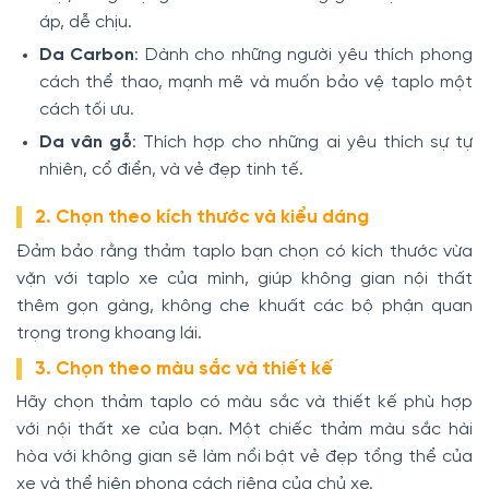
áp, dễ chịu.
Da Carbon
: Dành cho những người yêu thích phong
cách thể thao, mạnh mẽ và muốn bảo vệ taplo một
cách tối ưu.
Da vân gỗ
: Thích hợp cho những ai yêu thích sự tự
nhiên, cổ điển, và vẻ đẹp tinh tế.
2. Chọn theo kích thước và kiểu dáng
Đảm bảo rằng thảm taplo bạn chọn có kích thước vừa
vặn với taplo xe của mình, giúp không gian nội thất
thêm gọn gàng, không che khuất các bộ phận quan
trọng trong khoang lái.
3. Chọn theo màu sắc và thiết kế
Hãy chọn thảm taplo có màu sắc và thiết kế phù hợp
với nội thất xe của bạn. Một chiếc thảm màu sắc hài
hòa với không gian sẽ làm nổi bật vẻ đẹp tổng thể của
xe và thể hiện phong cách riêng của chủ xe.