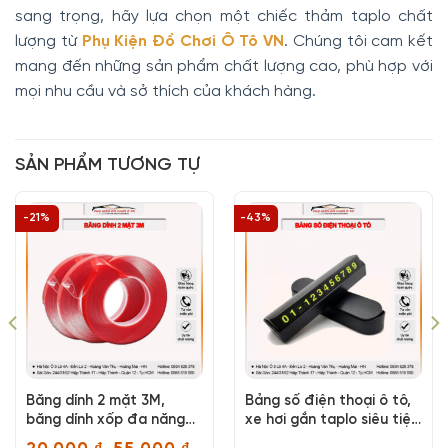
sang trọng, hãy lựa chọn một chiếc thảm taplo chất
lượng từ
Phụ Kiện Đồ Chơi Ô Tô VN
. Chúng tôi cam kết
mang đến những sản phẩm chất lượng cao, phù hợp với
mọi nhu cầu và sở thích của khách hàng.
SẢN PHẨM TƯƠNG TỰ
-21%
-43%
Băng dính 2 mặt 3M,
Bảng số điện thoại ô tô,
băng dính xốp đa năng
xe hơi gắn taplo siêu tiện
tiện lợi
lợi