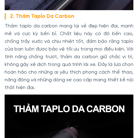
2. Thảm Taplo Da Carbon
Thảm taplo da carbon mang lại vẻ đẹp hiện đại, mạnh
mẽ và cực kỳ bền bỉ. Chất liệu này có độ bền cao,
chống trầy xước và chịu nhiệt tốt, đảm bảo rằng taplo
của bạn luôn được bảo vệ tối ưu trong mọi điều kiện. Với
tính năng chống trượt, thảm da carbon giữ chắc vị trí,
không gây xê dịch trong quá trình lái xe. Đây là lựa chọn
hoàn hảo cho những ai yêu thích phong cách thể thao,
năng động và những dòng xe cao cấp mang thiết kế nội
thất hiện đại.