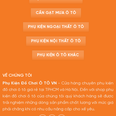
CẦN GẠT MƯA Ô TÔ
PHỤ KIỆN NGOẠI THẤT Ô TÔ
PHỤ KIỆN NỘI THẤT Ô TÔ
PHỤ KIỆN Ô TÔ KHÁC
VỀ CHÚNG TÔI
Phụ Kiện Đồ Chơi Ô TÔ VN
- Cửa hàng chuyên phụ kiện
đồ chơi ô tô giá rẻ tại TPHCM và Hà Nội. Đến với shop phụ
kiện đồ chơi ô tô của chúng tôi quý khách hàng sẽ được
trải nghiệm những dòng sản phẩm chất lượng với mức giá
phải chăng khi có nhu cầu nâng cấp cho xế yêu.