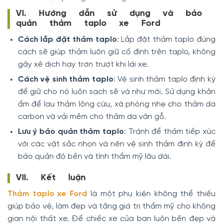
VI. Hướng dẫn sử dụng và bảo
quản thảm taplo xe Ford
Cách lắp đặt thảm taplo
: Lắp đặt thảm taplo đúng
cách sẽ giúp thảm luôn giữ cố định trên taplo, không
gây xê dịch hay trơn trượt khi lái xe.
Cách vệ sinh thảm taplo
: Vệ sinh thảm taplo định kỳ
để giữ cho nó luôn sạch sẽ và như mới. Sử dụng khăn
ẩm để lau thảm lông cừu, xà phòng nhẹ cho thảm da
carbon và vải mềm cho thảm da vân gỗ.
Lưu ý bảo quản thảm taplo
: Tránh để thảm tiếp xúc
với các vật sắc nhọn và nên vệ sinh thảm định kỳ để
bảo quản độ bền và tính thẩm mỹ lâu dài.
VII. Kết luận
Thảm taplo xe Ford
là một phụ kiện không thể thiếu
giúp bảo vệ, làm đẹp và tăng giá trị thẩm mỹ cho không
gian nội thất xe. Để chiếc xe của bạn luôn bền đẹp và