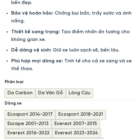
bền đẹp.
249.000 ₫
đến
Bảo vệ hoàn hảo:
Chống bụi bẩn, trầy xước và ánh
299.000 ₫
nắng.
Thiết kế sang trọng:
Tạo điểm nhấn ấn tượng cho
không gian xe.
Dễ dàng vệ sinh:
Giữ xe luôn sạch sẽ, bền lâu.
Phù hợp mọi dòng xe:
Tinh tế cho cả xe sang và xe
thể thao.
Phân loại
Da Carbon
Da Vân Gỗ
Lông Cừu
Dòng xe
Ecosport 2014-2017
Ecosport 2018-2021
Escape 2001-2013
Everest 2007-2015
Everest 2016-2022
Everest 2023-2024