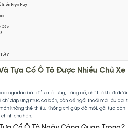
ổ Biến Hiện Nay
Học
o Cấp
u
 Tốt?
 Và Tựa Cổ Ô Tô Được Nhiều Chủ Xe
iác ngồi lâu bắt đầu mỏi lưng, cứng cổ, nhất là khi đi đườ
i chỉ đáp ứng mức cơ bản, còn để ngồi thoải mái lâu dài t
 món không thể thiếu. Không chỉ giúp đỡ mỏi, gối tựa còn
 chỉnh chu hơn.
à Tựa Cổ Ô Tô Ngày Càng Quan Trọng?