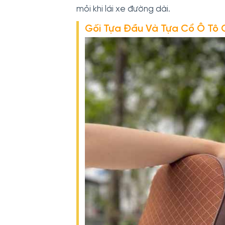
mỏi khi lái xe đường dài.
Gối Tựa Đầu Và Tựa Cổ Ô Tô 