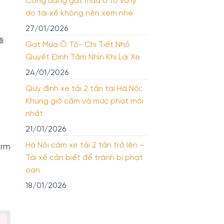
Công dụng gạt mưa ô tô và lý
do tài xế không nên xem nhẹ
27/01/2026
i
Gạt Mưa Ô Tô- Chi Tiết Nhỏ
Quyết Định Tầm Nhìn Khi Lái Xe
24/01/2026
Quy định xe tải 2 tấn tại Hà Nội:
Khung giờ cấm và mức phạt mới
nhất
21/01/2026
Hà Nội cấm xe tải 2 tấn trở lên –
orm
Tài xế cần biết để tránh bị phạt
oan
18/01/2026