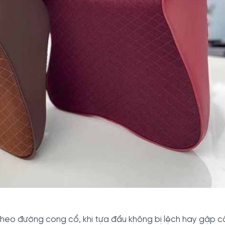
theo đường cong cổ, khi tựa đầu không bị lệch hay gập c