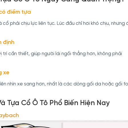
 có điểm tựa
cổ phải chịu lực liên tục. Lúc đầu chỉ hơi khó chịu, nhưng đ
n định
trí cần thiết, giúp người lái ngồi thẳng hơn, không phải
g xe
lên nhìn xe sang hơn, nhất là các dòng gối da hoặc gối f
Và Tựa Cổ Ô Tô Phổ Biến Hiện Nay
aybach