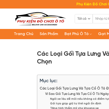
Bỏ
Phụ Kiện Đồ Chơi 
qua
nội
Tìm
dung
kiếm:
Trang Chủ
Sản Phẩm
Bạt Phủ Ô Tô
Gạt 
Các Loại Gối Tựa Lưng V
Chọn
Mục lục:
Các Loại Gối Tựa Lưng Và Tựa Cổ Ô Tô 
Vì Sao Gối Tựa Lưng Và Tựa Cổ Ô Tô Ng
Ngồi xe lâu dễ mỏi nếu không có điểm t
Gối tựa giúp giữ tư thế ngồi ổn định
Tăng tính thẩm mỹ cho khoang xe