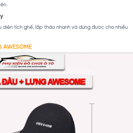
yên.
ày
 diện tích ghế, lắp tháo nhanh và dùng được cho nhiều
Tô AWESOME