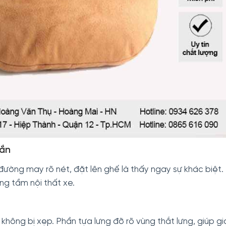
hắn
ường may rõ nét, đặt lên ghế là thấy ngay sự khác biệt.
g tầm nội thất xe.
u không bị xẹp. Phần tựa lưng đỡ rõ vùng thắt lưng, giúp g