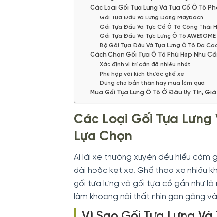
Các Loại Gối Tựa Lưng Và Tựa Cổ Ô Tô Ph
Gối Tựa Đầu Và Lưng Dáng Maybach
Gối Tựa Đầu Và Tựa Cổ Ô Tô Công Thái 
Gối Tựa Đầu Và Tựa Lưng Ô Tô AWESOME
Bộ Gối Tựa Đầu Và Tựa Lưng Ô Tô Da Ca
Cách Chọn Gối Tựa Ô Tô Phù Hợp Nhu Cầ
Xác định vị trí cần đỡ nhiều nhất
Phù hợp với kích thước ghế xe
Dùng cho bản thân hay mua làm quà
Mua Gối Tựa Lưng Ô Tô Ở Đâu Uy Tín, Giá
Các Loại Gối Tựa Lưng
Lựa Chọn
Ai lái xe thường xuyên đều hiểu cảm g
dài hoặc kẹt xe. Ghế theo xe nhiều kh
gối tựa lưng và gối tựa cổ gần như là
làm khoang nội thất nhìn gọn gàng và
Vì Sao Gối Tựa Lưng V