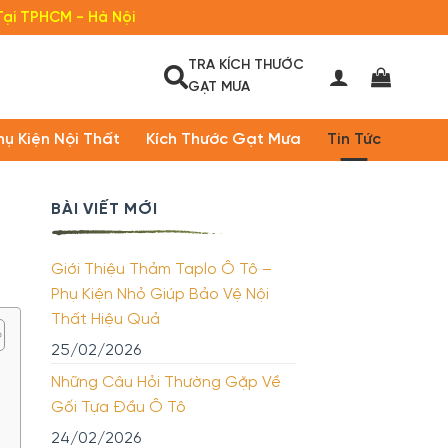
Tại TPHCM - Hà Nội
TRA KÍCH THƯỚC
GẠT MƯA
hụ Kiện Nội Thất
Kích Thước Gạt Mưa
Tin Tức
BÀI VIẾT MỚI
Giới Thiệu Thảm Taplo Ô Tô –
Phụ Kiện Nhỏ Giúp Bảo Vệ Nội
Thất Hiệu Quả
25/02/2026
Những Câu Hỏi Thường Gặp Về
Gối Tựa Đầu Ô Tô
24/02/2026