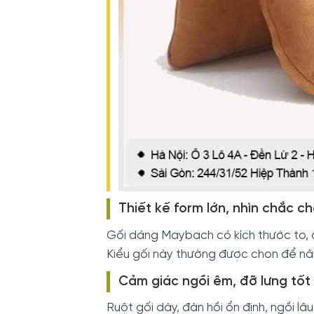
Thiết kế form lớn, nhìn chắc c
Gối dáng Maybach có kích thước to, đ
Kiểu gối này thường được chọn để nân
Cảm giác ngồi êm, đỡ lưng tốt
Ruột gối dày, đàn hồi ổn định, ngồi lâ