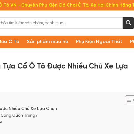
Ô Tô VN - Chuyên Phụ Kiện Đồ Chơi Ô Tô, Xe Hơi Chính Hãng 
Mưa Ô Tô
Sản phẩm mùa hè
Phụ Kiện Ngoại Thất
P
à Tựa Cổ Ô Tô Được Nhiều Chủ Xe Lựa
Được Nhiều Chủ Xe Lựa Chọn
ày Càng Quan Trọng?
ựa