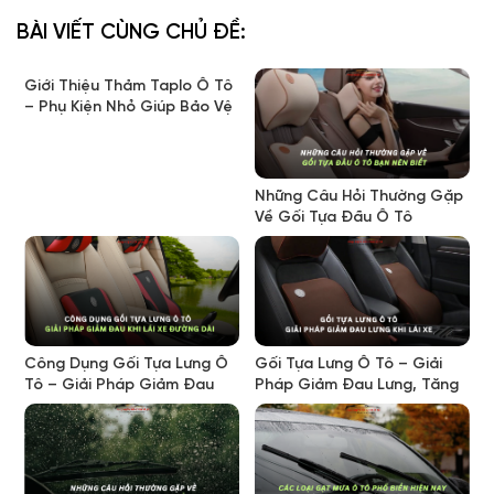
BÀI VIẾT CÙNG CHỦ ĐỀ:
Giới Thiệu Thảm Taplo Ô Tô
– Phụ Kiện Nhỏ Giúp Bảo Vệ
Nội Thất Hiệu Quả
Những Câu Hỏi Thường Gặp
Về Gối Tựa Đầu Ô Tô
Công Dụng Gối Tựa Lưng Ô
Gối Tựa Lưng Ô Tô – Giải
Tô – Giải Pháp Giảm Đau
Pháp Giảm Đau Lưng, Tăng
Mỏi Khi Lái Xe Đường Dài
Thoải Mái Khi Lái Xe