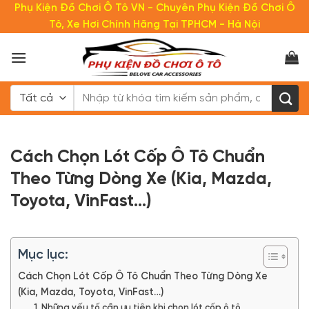
Bỏ
Phụ Kiện Đồ Chơi Ô Tô VN - Chuyên Phụ Kiện Đồ Chơi Ô
qua
Tô, Xe Hơi Chính Hãng Tại TPHCM - Hà Nội
nội
dung
Tìm
kiếm:
Cách Chọn Lót Cốp Ô Tô Chuẩn
Theo Từng Dòng Xe (Kia, Mazda,
Toyota, VinFast…)
Mục lục:
Cách Chọn Lót Cốp Ô Tô Chuẩn Theo Từng Dòng Xe
(Kia, Mazda, Toyota, VinFast…)
1. Những yếu tố cần ưu tiên khi chọn lót cốp ô tô