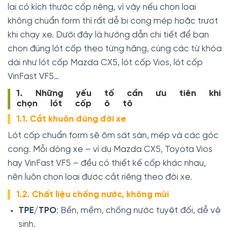
lại có kích thước cốp riêng, vì vậy nếu chọn loại
không chuẩn form thì rất dễ bị cong mép hoặc trượt
khi chạy xe. Dưới đây là hướng dẫn chi tiết để bạn
chọn đúng lót cốp theo từng hãng, cùng các từ khóa
dài như lót cốp Mazda CX5, lót cốp Vios, lót cốp
VinFast VF5…
1. Những yếu tố cần ưu tiên khi
chọn lót cốp ô tô
1.1. Cắt khuôn đúng đời xe
Lót cốp chuẩn form sẽ ôm sát sàn, mép và các góc
cong. Mỗi dòng xe – ví dụ Mazda CX5, Toyota Vios
hay VinFast VF5 – đều có thiết kế cốp khác nhau,
nên luôn chọn loại được cắt riêng theo đời xe.
1.2. Chất liệu chống nước, không mùi
TPE/TPO
: Bền, mềm, chống nước tuyệt đối, dễ vệ
sinh.