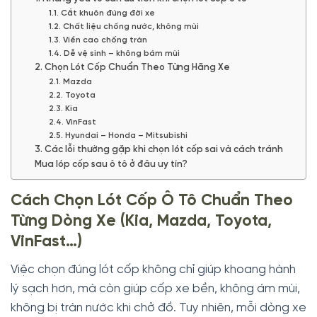
1.1. Cắt khuôn đúng đời xe
1.2. Chất liệu chống nước, không mùi
1.3. Viền cao chống tràn
1.4. Dễ vệ sinh – không bám mùi
2. Chọn Lót Cốp Chuẩn Theo Từng Hãng Xe
2.1. Mazda
2.2. Toyota
2.3. Kia
2.4. VinFast
2.5. Hyundai – Honda – Mitsubishi
3. Các lỗi thường gặp khi chọn lót cốp sai và cách tránh
Mua lóp cốp sau ô tô ở đâu uy tín?
Cách Chọn Lót Cốp Ô Tô Chuẩn Theo
Từng Dòng Xe (Kia, Mazda, Toyota,
VinFast…)
Việc chọn đúng lót cốp không chỉ giúp khoang hành
lý sạch hơn, mà còn giúp cốp xe bền, không ám mùi,
không bị tràn nước khi chở đồ. Tuy nhiên, mỗi dòng xe