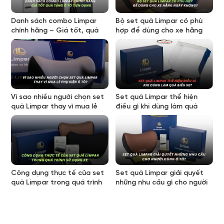
Danh sách combo Limpar
Bộ set quà Limpar có phù
chính hãng – Giá tốt, quà
hợp để dùng cho xe hằng
tặng ô tô tiện dụng
ngày không?
Vì sao nhiều người chọn set
Set quà Limpar thể hiện
quà Limpar thay vì mua lẻ
điều gì khi dùng làm quà
phụ kiện ô tô?
biếu xe?
Công dụng thực tế của set
Set quà Limpar giải quyết
quà Limpar trong quá trình
những nhu cầu gì cho người
sử dụng xe ô tô
dùng ô tô?