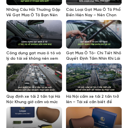
Những Câu Hỏi Thường Gặp
Các Loại Gạt Mưa Ô Tô Phổ
Về Gạt Mưa Ô Tô Bạn Nên
Biến Hiện Nay – Nên Chọn
Biết
Loại Nào Phù Hợp?
Công dụng gạt mưa ô tô và
Gạt Mưa Ô Tô- Chi Tiết Nhỏ
lý do tài xế không nên xem
Quyết Định Tầm Nhìn Khi Lái
nhẹ
Xe
Quy định xe tải 2 tấn tại Hà
Hà Nội cấm xe tải 2 tấn trở
Nội: Khung giờ cấm và mức
lên – Tài xế cần biết để
phạt mới nhất
tránh bị phạt oan