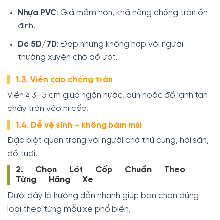
Nhựa PVC
: Giá mềm hơn, khả năng chống tràn ổn
định.
Da 5D/7D
: Đẹp nhưng không hợp với người
thường xuyên chở đồ ướt.
1.3. Viền cao chống tràn
Viền ≥ 3–5 cm giúp ngăn nước, bùn hoặc đồ lạnh tan
chảy tràn vào nỉ cốp.
1.4. Dễ vệ sinh – không bám mùi
Đặc biệt quan trọng với người chở thú cưng, hải sản,
đồ tươi.
2. Chọn Lót Cốp Chuẩn Theo
Từng Hãng Xe
Dưới đây là hướng dẫn nhanh giúp bạn chọn đúng
loại theo từng mẫu xe phổ biến.