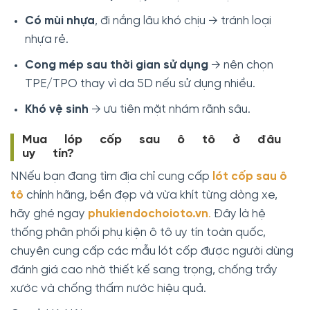
Có mùi nhựa
, đi nắng lâu khó chịu → tránh loại
nhựa rẻ.
Cong mép sau thời gian sử dụng
→ nên chọn
TPE/TPO thay vì da 5D nếu sử dụng nhiều.
Khó vệ sinh
→ ưu tiên mặt nhám rãnh sâu.
Mua lóp cốp sau ô tô ở đâu
uy tín?
NNếu bạn đang tìm địa chỉ cung cấp
lót cốp sau ô
tô
chính hãng, bền đẹp và vừa khít từng dòng xe,
hãy ghé ngay
phukiendochoioto.vn
.
Đây là hệ
thống phân phối phụ kiện ô tô uy tín toàn quốc,
chuyên cung cấp các mẫu lót cốp được người dùng
đánh giá cao nhờ thiết kế sang trọng, chống trầy
xước và chống thấm nước hiệu quả.