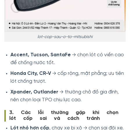
lot-cop-sau-o-to-mitsubishi
Accent, Tucson, SantaFe
→ chọn lót có viền cao
để chống nước tốt.
Honda City, CR-V
→ cốp rộng, mặt phẳng; ưu tiên
lót chống trượt.
Xpander, Outlander
→ thường chở đồ gia đình,
nên chọn loại TPO chịu lực cao.
3. Các lỗi thường gặp khi chọn
lót cốp sai và cách tránh
Lót nhỏ hơn cốp
, chạy xe bị xô → chọn sai đời xe.