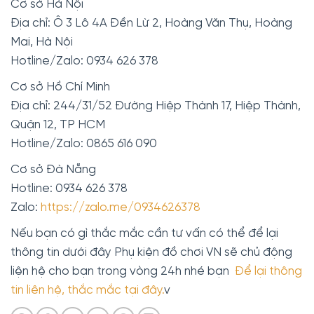
Cơ sở Hà Nội
Địa chỉ: Ô 3 Lô 4A Đền Lừ 2, Hoàng Văn Thụ, Hoàng
Mai, Hà Nội
Hotline/Zalo: 0934 626 378
Cơ sở Hồ Chí Minh
Địa chỉ: 244/31/52 Đường Hiệp Thành 17, Hiệp Thành,
Quận 12, TP HCM
Hotline/Zalo: 0865 616 090
Cơ sở Đà Nẵng
Hotline: 0934 626 378
Zalo:
https://zalo.me/0934626378
Nếu bạn có gì thắc mắc cần tư vấn có thể để lại
thông tin dưới đây Phụ kiện đồ chơi VN sẽ chủ động
liện hệ cho bạn trong vòng 24h nhé bạn
Để lại thông
tin liên hệ, thắc mắc tại đây.
v