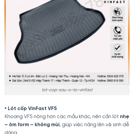
lot-cop-sau-o-to-vinfast
• Lót cốp VinFast VF5
Khoang VF5 nông hơn các mẫu khác, nên cần lót
nhẹ
– ôm form – không mùi
, giúp việc nâng lên vệ sinh dễ
dàng.