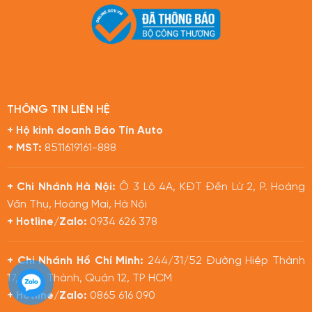
THÔNG TIN LIÊN HỆ
+ Hộ kinh doanh Báo Tín Auto
+ MST:
8511619161-888
+ Chi Nhánh Hà Nội:
Ô 3 Lô 4A, KĐT Đền Lừ 2, P. Hoàng
Văn Thụ, Hoàng Mai, Hà Nội
+ Hotline/Zalo:
0934 626 378
+ Chi Nhánh Hồ Chí Minh:
244/31/52 Đường Hiệp Thành
17, Hiệp Thành, Quận 12, TP HCM
+ Hotline/Zalo:
0865 616 090