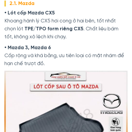
2.1. Mazda
• Lót cốp Mazda CX5
Khoang hành lý CX5 hơi cong ở hai bên, tốt nhất
chọn lót
TPE/TPO form riêng CX5
. Chất liệu bám
tốt, không xô lệch khi chạy.
• Mazda 3, Mazda 6
Cốp rộng và khá bằng, ưu tiên loại có mặt nhám để
hạn chế trượt đồ.