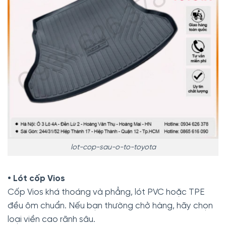
lot-cop-sau-o-to-toyota
• Lót cốp Vios
Cốp Vios khá thoáng và phẳng, lót PVC hoặc TPE
đều ôm chuẩn. Nếu bạn thường chở hàng, hãy chọn
loại viền cao rãnh sâu.