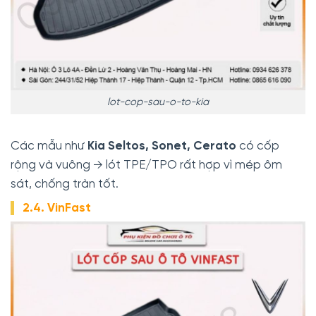
lot-cop-sau-o-to-kia
Các mẫu như
Kia Seltos, Sonet, Cerato
có cốp
rộng và vuông → lót TPE/TPO rất hợp vì mép ôm
sát, chống tràn tốt.
2.4. VinFast