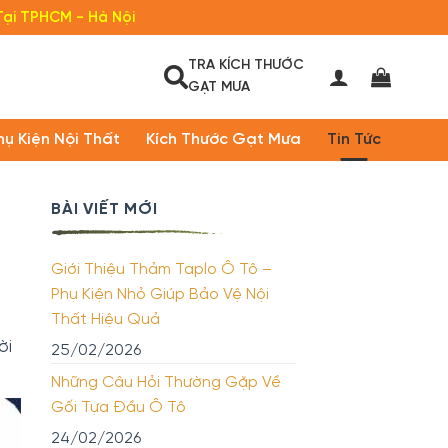
Tại TPHCM - Hà Nội
TRA KÍCH THƯỚC
GẠT MƯA
hụ Kiện Nội Thất
Kích Thước Gạt Mưa
Tin Tức
BÀI VIẾT MỚI
Giới Thiệu Thảm Taplo Ô Tô –
Phụ Kiện Nhỏ Giúp Bảo Vệ Nội
Thất Hiệu Quả
ời
25/02/2026
Những Câu Hỏi Thường Gặp Về
Gối Tựa Đầu Ô Tô
24/02/2026