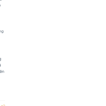
n
ng
g
ả
nên