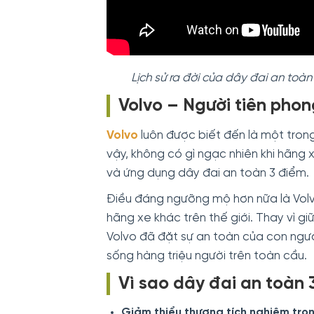
Lịch sử ra đời của dây đai an toà
Volvo – Người tiên phong
Volvo
luôn được biết đến là một tron
vậy, không có gì ngạc nhiên khi hãng x
và ứng dụng dây đai an toàn 3 điểm.
Điều đáng ngưỡng mộ hơn nữa là Volv
hãng xe khác trên thế giới. Thay vì gi
Volvo đã đặt sự an toàn của con ngư
sống hàng triệu người trên toàn cầu.
Vì sao dây đai an toàn 
Giảm thiểu thương tích nghiêm trọ