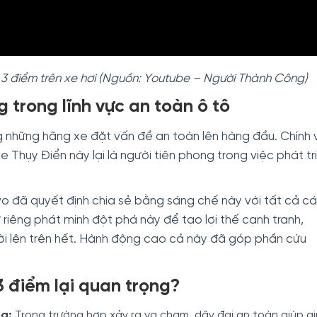
n 3 điểm trên xe hơi (Nguồn: Youtube – Người Thành Công)
 trong lĩnh vực an toàn ô tô
g những hãng xe đặt vấn đề an toàn lên hàng đầu. Chính v
e Thụy Điển này lại là người tiên phong trong việc phát tr
o đã quyết định chia sẻ bằng sáng chế này với tất cả c
ữ riêng phát minh đột phá này để tạo lợi thế cạnh tranh,
ời lên trên hết. Hành động cao cả này đã góp phần cứu
3 điểm lại quan trọng?
ng:
Trong trường hợp xảy ra va chạm, dây đai an toàn giúp gi