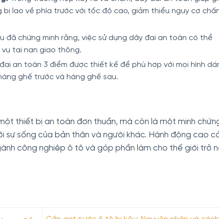
 bị lao về phía trước với tốc độ cao, giảm thiểu nguy cơ chấ
u đã chứng minh rằng, việc sử dụng dây đai an toàn có thể
 vụ tai nạn giao thông.
đai an toàn 3 điểm được thiết kế để phù hợp với mọi hình dá
hàng ghế trước và hàng ghế sau.
 một thiết bị an toàn đơn thuần, mà còn là một minh chứn
ới sự sống của bản thân và người khác. Hành động cao c
ành công nghiệp ô tô và góp phần làm cho thế giới trở 