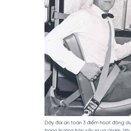
Dây đai an toàn 3 điểm hoạt động dựa
trong trường hợp xảy ra va chạm. Vớ