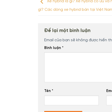
Xe hybrid là gì? Xe hybrid có ưu và
gì? Các dòng xe hybrid bán tại Việt Na
Để lại một bình luận
Email của bạn sẽ không được hiển th
Bình luận
*
Tên
*
Em