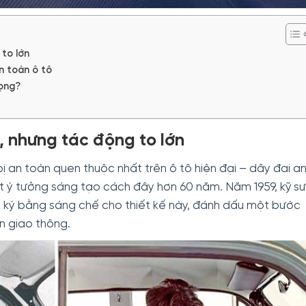
to lớn
n toàn ô tô
rọng?
, nhưng tác động to lớn
 bị an toàn quen thuộc nhất trên ô tô hiện đại – dây đai a
t ý tưởng sáng tạo cách đây hơn 60 năm. Năm 1959, kỹ sư
g ký bằng sáng chế cho thiết kế này, đánh dấu một bước
n giao thông.