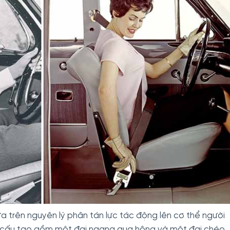
 trên nguyên lý phân tán lực tác động lên cơ thể người
i cấu tạo gồm một đai ngang qua hông và một đai chéo