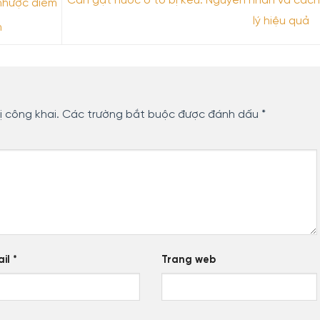
Cần gạt nước ô tô bị kêu: Nguyên nhân và cách
 nhược điểm
lý hiệu quả
m
ị công khai.
Các trường bắt buộc được đánh dấu
*
ail
*
Trang web