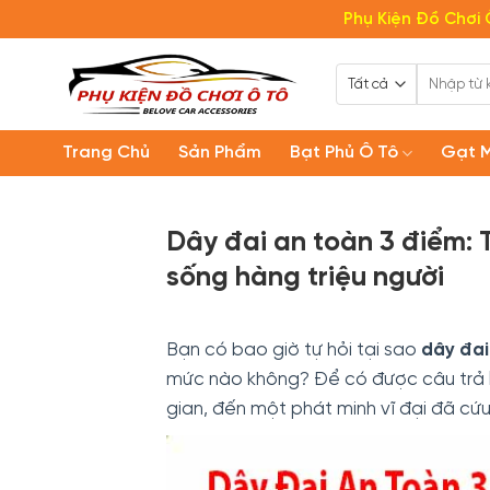
Bỏ
Phụ Kiện Đồ Chơi 
qua
nội
Tìm
dung
kiếm:
Trang Chủ
Sản Phẩm
Bạt Phủ Ô Tô
Gạt 
Dây đai an toàn 3 điểm: 
sống hàng triệu người
Bạn có bao giờ tự hỏi tại sao
dây đai
mức nào không? Để có được câu trả l
gian, đến một phát minh vĩ đại đã cứu