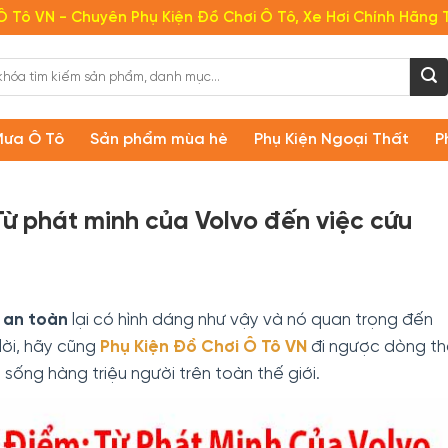
Ô Tô VN - Chuyên Phụ Kiện Đồ Chơi Ô Tô, Xe Hơi Chính Hãng 
Mưa Ô Tô
Sản phẩm mùa hè
Phụ Kiện Ngoại Thất
P
Từ phát minh của Volvo đến việc cứu
 an toàn
lại có hình dáng như vậy và nó quan trọng đến
ời, hãy cũng
Phụ Kiện Đồ Chơi Ô Tô VN
đi ngược dòng th
 sống hàng triệu người trên toàn thế giới.