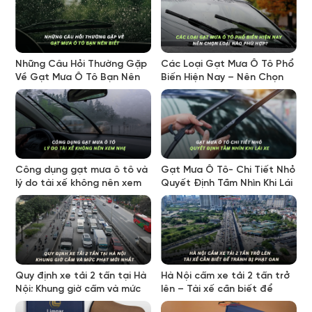
Những Câu Hỏi Thường Gặp
Các Loại Gạt Mưa Ô Tô Phổ
Về Gạt Mưa Ô Tô Bạn Nên
Biến Hiện Nay – Nên Chọn
Biết
Loại Nào Phù Hợp?
Công dụng gạt mưa ô tô và
Gạt Mưa Ô Tô- Chi Tiết Nhỏ
lý do tài xế không nên xem
Quyết Định Tầm Nhìn Khi Lái
nhẹ
Xe
Quy định xe tải 2 tấn tại Hà
Hà Nội cấm xe tải 2 tấn trở
Nội: Khung giờ cấm và mức
lên – Tài xế cần biết để
phạt mới nhất
tránh bị phạt oan