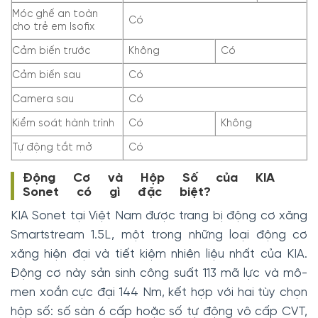
Móc ghế an toàn
Có
cho trẻ em Isofix
Cảm biến trước
Không
Có
Cảm biến sau
Có
Camera sau
Có
Kiểm soát hành trình
Có
Không
Tự động tắt mở
Có
Động Cơ và Hộp Số của KIA
Sonet có gì đặc biệt?
KIA Sonet tại Việt Nam được trang bị động cơ xăng
Smartstream 1.5L, một trong những loại động cơ
xăng hiện đại và tiết kiệm nhiên liệu nhất của KIA.
Động cơ này sản sinh công suất 113 mã lực và mô-
men xoắn cực đại 144 Nm, kết hợp với hai tùy chọn
hộp số: số sàn 6 cấp hoặc số tự động vô cấp CVT,