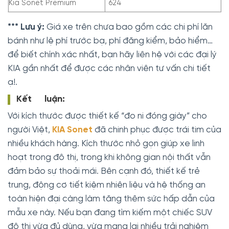
Kia Sonet Premium
624
*** Lưu ý:
Giá xe trên chưa bao gồm các chi phí lăn
bánh như lệ phí trước bạ, phí đăng kiểm, bảo hiểm…
để biết chính xác nhất, bạn hãy liên hệ với các đại lý
KIA gần nhất để được các nhân viên tư vấn chi tiết
ạ!.
Kết luận:
Với kích thước được thiết kế “đo ni đóng giày” cho
người Việt,
KIA Sonet
đã chinh phục được trái tim của
nhiều khách hàng. Kích thước nhỏ gọn giúp xe linh
hoạt trong đô thị, trong khi không gian nội thất vẫn
đảm bảo sự thoải mái. Bên cạnh đó, thiết kế trẻ
trung, động cơ tiết kiệm nhiên liệu và hệ thống an
toàn hiện đại càng làm tăng thêm sức hấp dẫn của
mẫu xe này. Nếu bạn đang tìm kiếm một chiếc SUV
đô thị vừa đủ dùng, vừa mang lại nhiều trải nghiệm