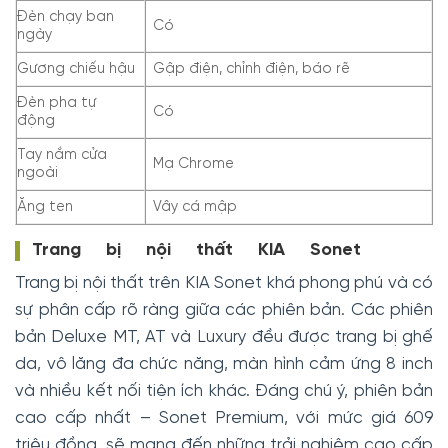
Đèn chạy ban
Có
ngày
Gương chiếu hậu
Gập điện, chỉnh điện, báo rẽ
Đèn pha tự
Có
động
Tay nắm cửa
Mạ Chrome
ngoài
Ăng ten
Vây cá mập
Trang bị nội thất KIA Sonet
Trang bị nội thất trên KIA Sonet khá phong phú và có
sự phân cấp rõ ràng giữa các phiên bản. Các phiên
bản Deluxe MT, AT và Luxury đều được trang bị ghế
da, vô lăng đa chức năng, màn hình cảm ứng 8 inch
và nhiều kết nối tiện ích khác. Đáng chú ý, phiên bản
cao cấp nhất – Sonet Premium, với mức giá 609
triệu đồng, sẽ mang đến những trải nghiệm cao cấp