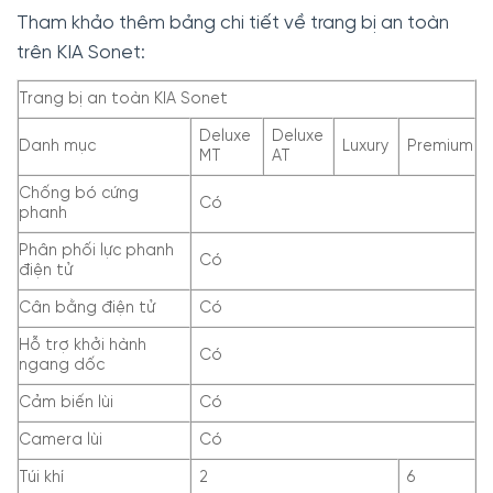
Tham khảo thêm bảng chi tiết về trang bị an toàn
trên KIA Sonet:
Trang bị an toàn KIA Sonet
Deluxe
Deluxe
Danh mục
Luxury
Premium
MT
AT
Chống bó cứng
Có
phanh
Phân phối lực phanh
Có
điện tử
Cân bằng điện tử
Có
Hỗ trợ khởi hành
Có
ngang dốc
Cảm biến lùi
Có
Camera lùi
Có
Túi khí
2
6