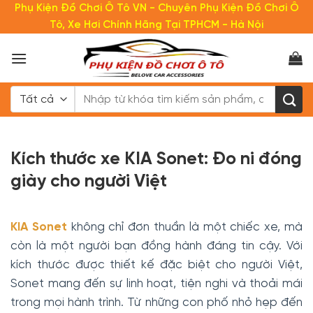
Bỏ
Phụ Kiện Đồ Chơi Ô Tô VN - Chuyên Phụ Kiện Đồ Chơi Ô
qua
Tô, Xe Hơi Chính Hãng Tại TPHCM - Hà Nội
nội
dung
Tìm
kiếm:
Kích thước xe KIA Sonet: Đo ni đóng
giày cho người Việt
KIA Sonet
không chỉ đơn thuần là một chiếc xe, mà
còn là một người bạn đồng hành đáng tin cậy. Với
kích thước được thiết kế đặc biệt cho người Việt,
Sonet mang đến sự linh hoạt, tiện nghi và thoải mái
trong mọi hành trình. Từ những con phố nhỏ hẹp đến