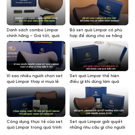
Danh sách combo Limpar
Bộ set quà Limpar có phù
chính hãng – Giá tốt, quà
hợp để dùng cho xe hằng
tặng ô tô tiện dụng
ngày không?
Vì sao nhiều người chọn set
Set quà Limpar thể hiện
quà Limpar thay vì mua lẻ
điều gì khi dùng làm quà
phụ kiện ô tô?
biếu xe?
Công dụng thực tế của set
Set quà Limpar giải quyết
quà Limpar trong quá trình
những nhu cầu gì cho người
sử dụng xe ô tô
dùng ô tô?