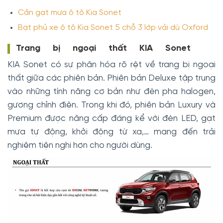
Cần gạt mưa ô tô Kia Sonet
Bạt phủ xe ô tô Kia Sonet 5 chỗ 3 lớp vải dù Oxford
Trang bị ngoại thất KIA Sonet
KIA Sonet có sự phân hóa rõ rệt về trang bị ngoại
thất giữa các phiên bản. Phiên bản Deluxe tập trung
vào những tính năng cơ bản như đèn pha halogen,
gương chỉnh điện. Trong khi đó, phiên bản Luxury và
Premium được nâng cấp đáng kể với đèn LED, gạt
mưa tự động, khởi động từ xa,… mang đến trải
nghiệm tiện nghi hơn cho người dùng.