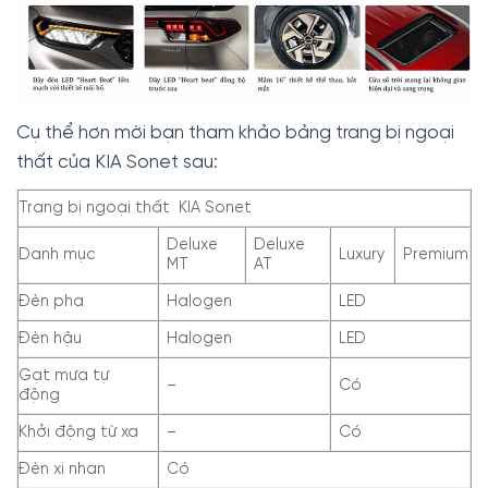
Cụ thể hơn mời bạn tham khảo bảng trang bị ngoại
thất của KIA Sonet sau:
Trang bị ngoại thất KIA Sonet
Deluxe
Deluxe
Danh mục
Luxury
Premium
MT
AT
Đèn pha
Halogen
LED
Đèn hậu
Halogen
LED
Gạt mưa tự
–
Có
động
Khởi động từ xa
–
Có
Đèn xi nhan
Có