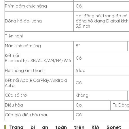
Phím bấm chức năng
Có
Hai đồng hồ, trong đó có
Đồng hồ đo lường
đồng hồ dạng Digital kích
3,5 inch
Tiện nghi
Màn hình cảm ứng
8”
Kết nối
Có
Bluetooth/USB/AUX/AM/FM/Wifi
Hệ thống âm thanh
6 loa
Kết nối Apple CarPlay/Android
Có
Auto
Cửa sổ trời
Không
Điều hòa
Cơ
Tự Độn
Cửa gió điều hòa sau
Có
Trang bị an toàn trên KIA Sonet