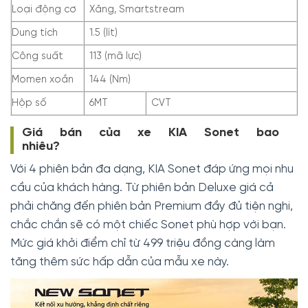
Loại động cơ
Xăng, Smartstream
Dung tích
1.5 (lít)
Công suất
113 (mã lực)
Momen xoắn
144 (Nm)
Hộp số
6MT
CVT
Giá bán của xe KIA Sonet bao
nhiêu?
Với 4 phiên bản đa dạng, KIA Sonet đáp ứng mọi nhu
cầu của khách hàng. Từ phiên bản Deluxe giá cả
phải chăng đến phiên bản Premium đầy đủ tiện nghi,
chắc chắn sẽ có một chiếc Sonet phù hợp với bạn.
Mức giá khởi điểm chỉ từ 499 triệu đồng càng làm
tăng thêm sức hấp dẫn của mẫu xe này.