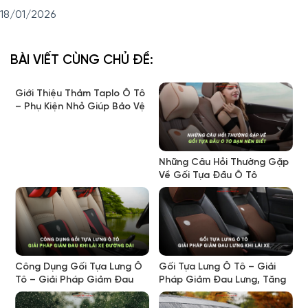
18/01/2026
BÀI VIẾT CÙNG CHỦ ĐỀ:
Giới Thiệu Thảm Taplo Ô Tô
– Phụ Kiện Nhỏ Giúp Bảo Vệ
Nội Thất Hiệu Quả
Những Câu Hỏi Thường Gặp
Về Gối Tựa Đầu Ô Tô
Công Dụng Gối Tựa Lưng Ô
Gối Tựa Lưng Ô Tô – Giải
Tô – Giải Pháp Giảm Đau
Pháp Giảm Đau Lưng, Tăng
Mỏi Khi Lái Xe Đường Dài
Thoải Mái Khi Lái Xe