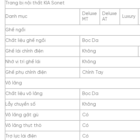
Trang bị nội thất KIA Sonet
Deluxe
Deluxe
Danh mục
Luxury
MT
AT
Ghế ngồi
Chất liệu ghế ngồi
Bọc Da
Ghế lái chỉnh điện
Không
Nhớ vị trí ghế lái
Không
Ghế phụ chỉnh điện
Chỉnh Tay
Vô lăng
Chất liệu vô lăng
Bọc Da
Lẫy chuyển số
Không
Vô lăng gật gù
Có
Vô lăng thụt thò
Có
Trợ lực lái điện
Có