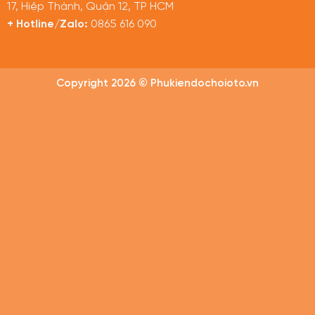
17, Hiệp Thành, Quận 12, TP HCM
+ Hotline/Zalo:
0865 616 090
Copyright 2026 © Phukiendochoioto.vn