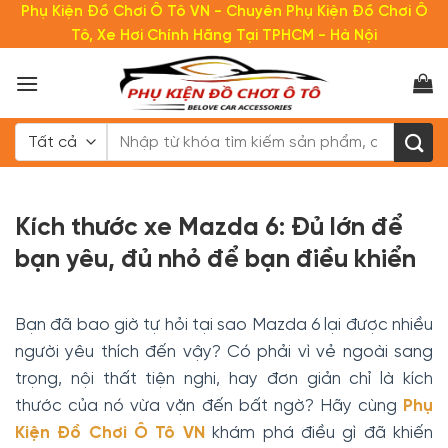
Bỏ
Phụ Kiện Đồ Chơi Ô Tô VN - Chuyên Phụ Kiện Đồ Chơi Ô
qua
Tô, Xe Hơi Chính Hãng Tại TPHCM - Hà Nội
nội
dung
Tìm
kiếm:
Kích thước xe Mazda 6: Đủ lớn để
bạn yêu, đủ nhỏ để bạn điều khiển​
Bạn đã bao giờ tự hỏi tại sao Mazda 6 lại được nhiều
người yêu thích đến vậy? Có phải vì vẻ ngoài sang
trọng, nội thất tiện nghi, hay đơn giản chỉ là kích
thước của nó vừa vặn đến bất ngờ? Hãy cùng
Phụ
Kiện Đồ Chơi Ô Tô VN
khám phá điều gì đã khiến