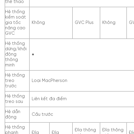
thể thao
Hệ thống
kiểm soát
gia tốc
Không
GVC Plus
Không
GV
nâng cao
GVC
Hệ thống
dừng/khởi
động
●
thông
minh
Hệ thống
treo
Loại MacPherson
trước
Hệ thống
Liên kết đa điểm
treo sau
Hệ dẫn
Cầu trước
động
Hệ thống
Đĩa thông
Đĩa thông
phanh
Đĩa
Đĩa
Đĩ