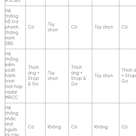
R.SCBS
Hệ
thống
hỗ trợ
Tùy
phanh
Có
Có
Tùy chọn
Có
chọn
thông
minh
SBS
Hệ
thống
kiểm
Thích
Thích
soát
Thích 
ứng +
Tùy
ứng +
hành
Tùy chọn
+ Stop
Stop
chọn
Stop &
trình
Go
& Go
Go
tích hợp
radar
MRCC
Hệ
thống
nhắc
nhở
Có
Không
Có
Không
Có
người
lái tập