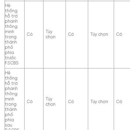
Hệ
thống
hỗ trợ
phanh
thông
minh
Tùy
Có
Có
Tùy chọn
Có
trong
chọn
thành
phố
phía
trước
F.SCBS
Hệ
thống
hỗ trợ
phanh
thông
minh
Tùy
Có
Có
Tùy chọn
Có
trong
chọn
thành
phố
phía
sau