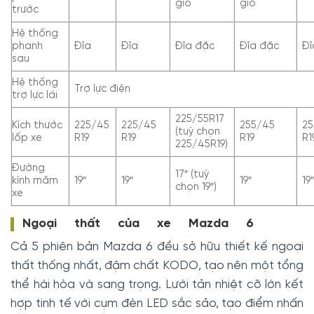
gió
gió
trước
Hệ thống
phanh
Đĩa
Đĩa
Đĩa đặc
Đĩa đặc
Đĩ
sau
Hệ thống
Trợ lực điện
trợ lực lái
225/55R17
Kích thước
225/45
225/45
255/45
25
(tuỳ chọn
lốp xe
R19
R19
R19
R1
225/45R19)
Đường
17″ (tuỳ
kính mâm
19″
19″
19″
19
chọn 19″)
xe
Ngoại thất của xe Mazda 6
Cả 5 phiên bản Mazda 6 đều sở hữu thiết kế ngoại
thất thống nhất, đậm chất KODO, tạo nên một tổng
thể hài hòa và sang trọng. Lưới tản nhiệt cỡ lớn kết
hợp tinh tế với cụm đèn LED sắc sảo, tạo điểm nhấn