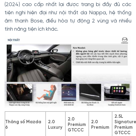
(2024) cao cấp nhất lại được trang bị đầy đủ các
tiện nghi hiện đại như nội thất da Nappa, hệ thống
âm thanh Bose, điều hòa tự động 2 vùng và nhiều
tính năng tiện ích khác.
2.5L
2.0
Thông số Mazda
2.0
2.0
Signatur
Premium
6
Luxury
Premium
Premium
GTCCC
GTCCC