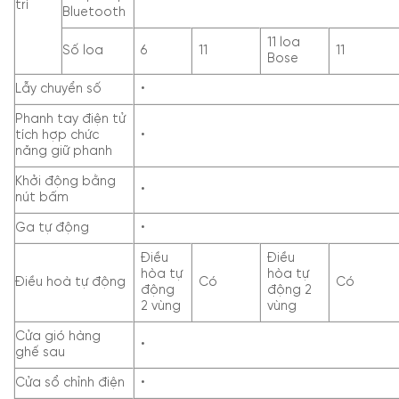
trí
Bluetooth
11 loa
Số loa
6
11
11
Bose
Lẫy chuyển số
•
Phanh tay điện tử
tích hợp chức
•
năng giữ phanh
Khởi động bằng
•
nút bấm
Ga tự động
•
Điều
Điều
hòa tự
hòa tự
Điều hoà tự động
Có
Có
động
động 2
2 vùng
vùng
Cửa gió hàng
•
ghế sau
Cửa sổ chỉnh điện
•