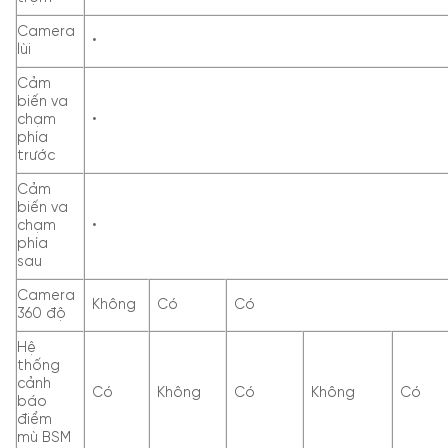
Camera
•
lùi
Cảm
biến va
chạm
•
phía
trước
Cảm
biến va
chạm
•
phía
sau
Camera
Không
Có
Có
360 độ
Hệ
thống
cảnh
Có
Không
Có
Không
Có
báo
điểm
mù BSM