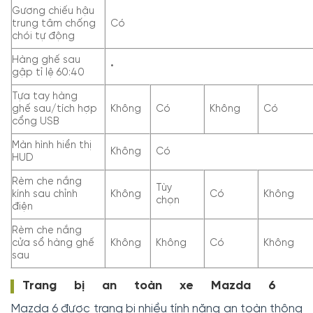
Gương chiếu hậu
trung tâm chống
Có
chói tự động
Hàng ghế sau
•
gập tỉ lệ 60:40
Tựa tay hàng
ghế sau/tích hợp
Không
Có
Không
Có
cổng USB
Màn hình hiển thị
Không
Có
HUD
Rèm che nắng
Tùy
kính sau chỉnh
Không
Có
Không
chọn
điện
Rèm che nắng
cửa sổ hàng ghế
Không
Không
Có
Không
sau
Trang bị an toàn xe Mazda 6
Mazda 6 được trang bị nhiều tính năng an toàn thông