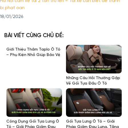
Hà Nội cấm xe tải 2 tấn trở lên – Tài xế cần biết để tránh
bị phạt oan
18/01/2026
BÀI VIẾT CÙNG CHỦ ĐỀ:
Giới Thiệu Thảm Taplo Ô Tô
– Phụ Kiện Nhỏ Giúp Bảo Vệ
Nội Thất Hiệu Quả
Những Câu Hỏi Thường Gặp
Về Gối Tựa Đầu Ô Tô
Công Dụng Gối Tựa Lưng Ô
Gối Tựa Lưng Ô Tô – Giải
Tô – Giải Pháp Giảm Đau
Pháp Giảm Đau Lưng, Tăng