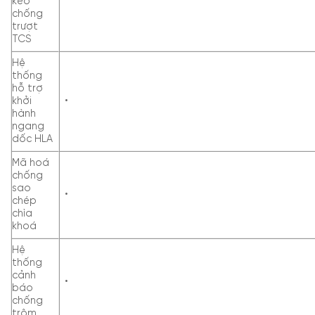
kéo
chống
trượt
TCS
Hệ
thống
hỗ trợ
khởi
•
hành
ngang
dốc HLA
Mã hoá
chống
sao
•
chép
chìa
khoá
Hệ
thống
cảnh
•
báo
chống
trộm