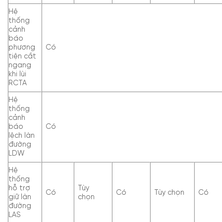
Hệ
thống
cảnh
báo
phương
Có
tiện cắt
ngang
khi lùi
RCTA
Hệ
thống
cảnh
báo
Có
lệch làn
đường
LDW
Hệ
thống
hỗ trợ
Tùy
Có
Có
Tùy chọn
Có
giữ làn
chọn
đường
LAS