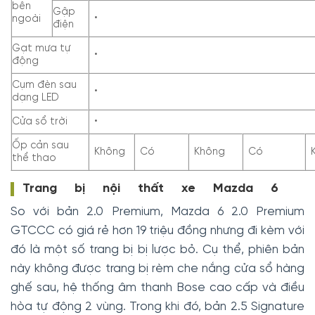
bên
Gập
•
ngoài
điện
Gạt mưa tự
•
động
Cụm đèn sau
•
dạng LED
Cửa sổ trời
•
Ốp cản sau
Không
Có
Không
Có
thể thao
Trang bị nội thất xe Mazda 6
So với bản 2.0 Premium, Mazda 6 2.0 Premium
GTCCC có giá rẻ hơn 19 triệu đồng nhưng đi kèm với
đó là một số trang bị bị lược bỏ. Cụ thể, phiên bản
này không được trang bị rèm che nắng cửa sổ hàng
ghế sau, hệ thống âm thanh Bose cao cấp và điều
hòa tự động 2 vùng. Trong khi đó, bản 2.5 Signature