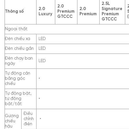
2.5L
2.0
2.0
2.0
Signature
Thông số
Premium
Luxury
Premium
Premium
GTCCC
GTCCC
Ngoại thất
Đèn chiếu xa
LED
Đèn chiếu gần
LED
Đèn chạy ban
LED
ngày
Tự động cân
bằng góc
•
chiếu
Tự động bật,
tự động
•
bật/tắt
Điều
Gương
chỉnh
•
chiếu
điện
hậu