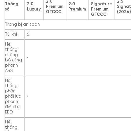
2.0
2.5
Thông
2.0
2.0
Signature
Premium
Signa
số
Luxury
Premium
Premium
GTCCC
(2024
GTCCC
Trang bị an toàn
Túi khí
6
Hệ
thống
chống
•
bó cứng
phanh
ABS
Hệ
thống
phân
phối lực
•
phanh
điện tử
EBD
Hệ
thống