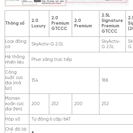
2.5L
2.0
2.
2.0
2.0
Signature
Thông số
Premium
Si
Luxury
Premium
Premium
GTCCC
(2
GTCCC
Loại động
SkyActiv-
Sk
SkyActiv-G 2.0L
cơ
G 2.5L
G 
Hệ thống
Phun xăng trực tiếp
nhiên liệu
Công
suất cực
154
188
đại (mã
lực)
Momen
xoắn cực
200
252
200
252
đại (Nm)
Hộp số
Tự động 6 cấp/6AT
Chế độ lái
●