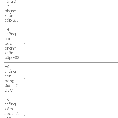
hỗ trợ
lực
•
phanh
khẩn
cấp BA
Hệ
thống
cảnh
báo
•
phanh
khẩn
cấp ESS
Hệ
thống
cân
•
bằng
điện tử
DSC
Hệ
thống
kiểm
soát lực
•