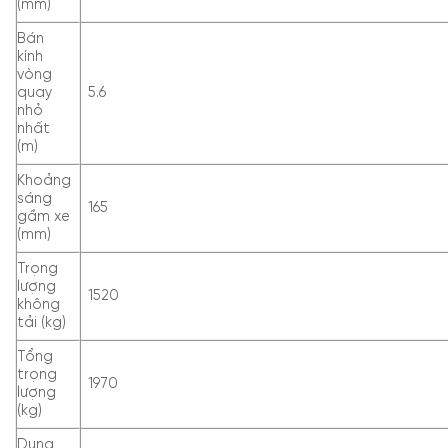
(mm)
Bán
kính
vòng
quay
5.6
nhỏ
nhất
(m)
Khoảng
sáng
165
gầm xe
(mm)
Trọng
lượng
1520
không
tải (kg)
Tổng
trọng
1970
lượng
(kg)
Dung