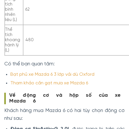
tích
bình
62
nhiên
liệu (L)
Thể
tích
khoang
480
hành lý
(L)
Có thể bạn quan tâm:
Bạt phủ xe Mazda 6 3 lớp vải dù Oxford
Tham khảo cần gạt mưa xe Mazda 6
Về động cơ và hộp số của xe
Mazda 6
Khách hàng mua Mazda 6 có hai tùy chọn động cơ
như sau:
Động cơ SkyActiv-G 2.0L
được trang bị trên các