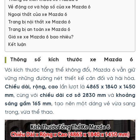
Về động cơ và hộp số của xe Mazda 6
Ngoại thất của xe Mazda 6
Trang bị nội thất xe Mazda 6
Trang bị an toàn xe Mazda 6
Giá xe xe Mazda 6 bao nhiêu?
Kết luận
Thông số kích thước xe Mazda 6
Với kích thước tổng thể không đổi, Mazda 6 vẫn giữ
vững những đường nét thiết kế cân đối và hài hòa.
Chiều dài, rộng, cao
lần lượt là
4865 x 1840 x 1450
mm
, cùng với
chiều dài cơ sở 2830 mm
và
khoảng
sáng gầm 165 mm
, tạo nên một dáng vẻ vừa sang
trọng, vừa thể thao.