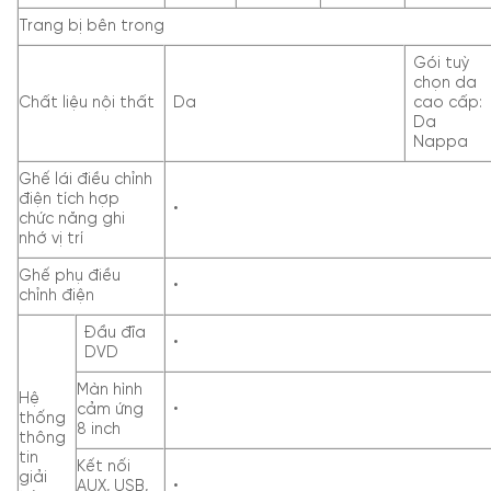
Trang bị bên trong
Gói tuỳ
chọn da
Chất liệu nội thất
Da
cao cấp:
Da
Nappa
Ghế lái điều chỉnh
điện tích hợp
•
chức năng ghi
nhớ vị trí
Ghế phụ điều
•
chỉnh điện
Đầu đĩa
•
DVD
Màn hình
Hệ
cảm ứng
•
thống
8 inch
thông
tin
Kết nối
giải
AUX, USB,
•