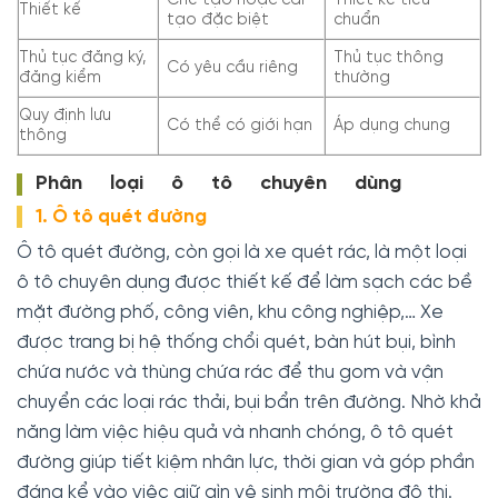
Chế tạo hoặc cải
Thiết kế tiêu
Thiết kế
tạo đặc biệt
chuẩn
Thủ tục đăng ký,
Thủ tục thông
Có yêu cầu riêng
đăng kiểm
thường
Quy định lưu
Có thể có giới hạn
Áp dụng chung
thông
Phân loại ô tô chuyên dùng
1. Ô tô quét đường
Ô tô quét đường, còn gọi là xe quét rác, là một loại
ô tô chuyên dụng được thiết kế để làm sạch các bề
mặt đường phố, công viên, khu công nghiệp,… Xe
được trang bị hệ thống chổi quét, bàn hút bụi, bình
chứa nước và thùng chứa rác để thu gom và vận
chuyển các loại rác thải, bụi bẩn trên đường. Nhờ khả
năng làm việc hiệu quả và nhanh chóng, ô tô quét
đường giúp tiết kiệm nhân lực, thời gian và góp phần
đáng kể vào việc giữ gìn vệ sinh môi trường đô thị.