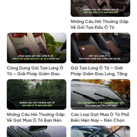
Nội Thất Hiệu Quả
Những Câu Hỏi Thường Gặp
Về Gối Tựa Đầu Ô Tô
Công Dụng Gối Tựa Lưng Ô
Gối Tựa Lưng Ô Tô – Giải
Tô – Giải Pháp Giảm Đau
Pháp Giảm Đau Lưng, Tăng
Mỏi Khi Lái Xe Đường Dài
Thoải Mái Khi Lái Xe
Những Câu Hỏi Thường Gặp
Các Loại Gạt Mưa Ô Tô Phổ
Về Gạt Mưa Ô Tô Bạn Nên
Biến Hiện Nay – Nên Chọn
Biết
Loại Nào Phù Hợp?