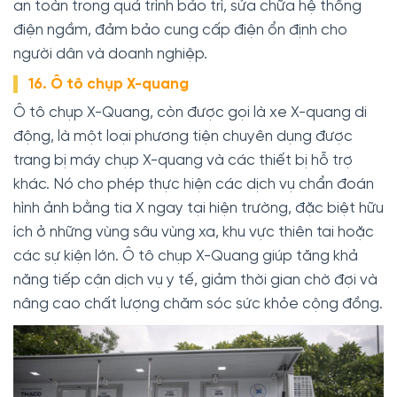
an toàn trong quá trình bảo trì, sửa chữa hệ thống
điện ngầm, đảm bảo cung cấp điện ổn định cho
người dân và doanh nghiệp.
16. Ô tô chụp X-quang
Ô tô chụp X-Quang, còn được gọi là xe X-quang di
động, là một loại phương tiện chuyên dụng được
trang bị máy chụp X-quang và các thiết bị hỗ trợ
khác. Nó cho phép thực hiện các dịch vụ chẩn đoán
hình ảnh bằng tia X ngay tại hiện trường, đặc biệt hữu
ích ở những vùng sâu vùng xa, khu vực thiên tai hoặc
các sự kiện lớn. Ô tô chụp X-Quang giúp tăng khả
năng tiếp cận dịch vụ y tế, giảm thời gian chờ đợi và
nâng cao chất lượng chăm sóc sức khỏe cộng đồng.