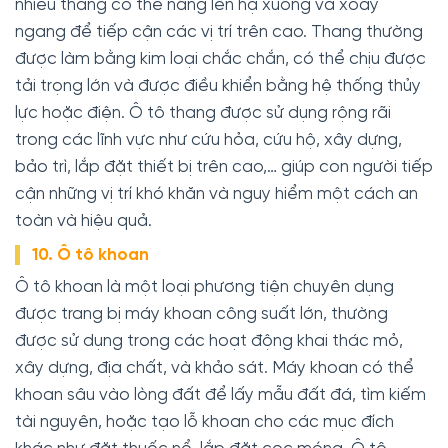
nhiều thang có thể nâng lên hạ xuống và xoay
ngang để tiếp cận các vị trí trên cao. Thang thường
được làm bằng kim loại chắc chắn, có thể chịu được
tải trọng lớn và được điều khiển bằng hệ thống thủy
lực hoặc điện. Ô tô thang được sử dụng rộng rãi
trong các lĩnh vực như cứu hỏa, cứu hộ, xây dựng,
bảo trì, lắp đặt thiết bị trên cao,… giúp con người tiếp
cận những vị trí khó khăn và nguy hiểm một cách an
toàn và hiệu quả.
10. Ô tô khoan
Ô tô khoan là một loại phương tiện chuyên dụng
được trang bị máy khoan công suất lớn, thường
được sử dụng trong các hoạt động khai thác mỏ,
xây dựng, địa chất, và khảo sát. Máy khoan có thể
khoan sâu vào lòng đất để lấy mẫu đất đá, tìm kiếm
tài nguyên, hoặc tạo lỗ khoan cho các mục đích