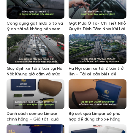
Công dụng gạt mưa ô tô và
Gạt Mưa Ô Tô- Chi Tiết Nhỏ
lý do tài xế không nên xem
Quyết Định Tầm Nhìn Khi Lái
nhẹ
Xe
Quy định xe tải 2 tấn tại Hà
Hà Nội cấm xe tải 2 tấn trở
Nội: Khung giờ cấm và mức
lên – Tài xế cần biết để
phạt mới nhất
tránh bị phạt oan
Danh sách combo Limpar
Bộ set quà Limpar có phù
chính hãng – Giá tốt, quà
hợp để dùng cho xe hằng
tặng ô tô tiện dụng
ngày không?