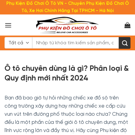
Bỏ
Phụ Kiện Đồ Chơi Ô Tô VN - Chuyên Phụ Kiện Đồ Chơi Ô
qua
Tô, Xe Hơi Chính Hãng Tại TPHCM - Hà Nội
nội
dung
Tìm
kiếm:
Ô tô chuyên dùng là gì? Phân loại &
Quy định mới nhất 2024
Bạn đã bao giờ tự hỏi những chiếc xe đồ sộ trên
công trường xây dựng hay những chiếc xe cấp cứu
vun vút trên đường phố thuộc loại nào chưa? Chúng
đều là một phần của thế giới ô tô chuyên dụng, một
lĩnh vực rộng lớn và đầy thú vị. Hãy cùng Phụ kiện độ