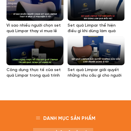
Vì sao nhiều người chọn set
Set quà Limpar thể hiện
quà Limpar thay vì mua lẻ
điều gì khi dùng làm quà
phụ kiện ô tô?
biếu xe?
Công dụng thực tế của set
Set quà Limpar giải quyết
quà Limpar trong quá trình
những nhu cầu gì cho người
sử dụng xe ô tô
dùng ô tô?
DANH MỤC SẢN PHẨM