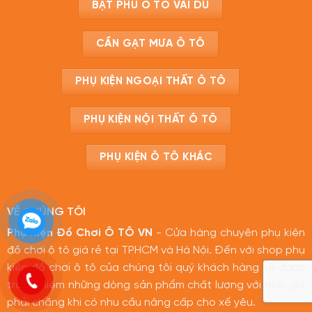
BẠT PHỦ Ô TÔ VẢI DÙ
CẦN GẠT MƯA Ô TÔ
PHỤ KIỆN NGOẠI THẤT Ô TÔ
PHỤ KIỆN NỘI THẤT Ô TÔ
PHỤ KIỆN Ô TÔ KHÁC
VỀ CHÚNG TÔI
Phụ Kiện Đồ Chơi Ô TÔ VN
- Cửa hàng chuyên phụ kiện
đồ chơi ô tô giá rẻ tại TPHCM và Hà Nội. Đến với shop phụ
kiện đồ chơi ô tô của chúng tôi quý khách hàng sẽ được
trải nghiệm những dòng sản phẩm chất lượng với mức giá
phải chăng khi có nhu cầu nâng cấp cho xế yêu.