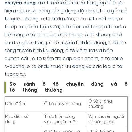
chuyên dùng
là ô tô có kết cấu và trang bị để thực
hiện một chức năng công dụng đặc biệt, bao gồm: ô
tô quét đường, ô tô tưới nước; ô tô hút chất thải, ô
tô ép rác; ô tô trộn vữa; ô tô trộn bê tông; ô tô bơm
bê tông; ô tô cần cẩu; ô tô thang; ô tô khoan; ô tô
cứu hộ giao thông; ô tô truyền hình lưu động, ô tô đo
sóng truyền hình lưu động, ô tô kiểm tra và bảo
dưỡng cầu, ô tô kiểm tra cáp điện ngầm, ô tô chụp
X-quang, ô tô phẫu thuật lưu động và các loại ô tô
tương tự.
So sánh ô tô chuyên dùng và ô
tô thông thường
Ô tô thông
Đặc điểm
Ô tô chuyên dùng
thường
Mục đích sử
Thực hiện công
Vận chuyển người
dụng
việc chuyên môn
và hàng hóa