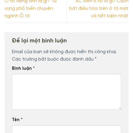
Ô tô tiếng anh là gì? Từ
AC trên ô tô là gì? Cách
vựng phổ biến chuyên
bật điều hòa trên ô tô mát
ngành Ô tô
và tiết kiệm nhất
Để lại một bình luận
Email của bạn sẽ không được hiển thị công khai.
Các trường bắt buộc được đánh dấu
*
Bình luận
*
Tên
*