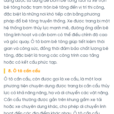
dụng được sử dụng để bơm bê tông tươi từ xe trộn
bê tông hoặc trạm trộn bê tông đến vị trí thi công,
đặc biệt là những nơi khó tiếp cận bằng phương
pháp đổ bê tông truyền thống. Xe được trang bị một
hệ thống bơm thủy lực mạnh mẽ, đường ống dẫn bê
tông linh hoạt và cần bơm có thể điều chỉnh độ cao
và góc quay. Ô tô bơm bê tông giúp tiết kiệm thời
gian và công sức, đồng thời đảm bảo chất lượng bê
tông, đặc biệt là trong các công trình cao tầng
hoặc có kết cấu phức tạp.
8. Ô tô cần cẩu
Ô tô cần cẩu, còn được gọi là xe cẩu, là một loại
phương tiện chuyên dụng được trang bị cần cẩu thủy
lực có khả năng nâng, hạ và di chuyển các vật nặng.
Cần cẩu thường được gắn trên khung gầm xe tải
hoặc xe chuyên dụng khác, cho phép di chuyển linh
hoạt đến các địa điểm khác nhau. Ô tô cần cẩu