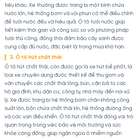
tiêu khác. Xe thường được trang bị một bình chứa
nước lớn, hệ thống bơm và vòi phun có thể điều chỉnh
để tưới nước đều và hiệu quả. Ô tô tưới nước giúp
tiết kiệm thời gian và công sức so với phương pháp
tưới thủ công, đồng thời đảm bảo cây xanh được
cung cấp đủ nước, đặc biệt là trong mùa khô hạn.
3. Ô tô hút chất thải
Ô tô hút chất thải, còn được gọi là xe hút bể phốt, là
loại xe chuyên dụng được thiết kế để thu gom và
vận chuyển các chất thải lỏng, bùn, cặn bã từ các
hộ gia đình, khu dân cư, công ty, nhà máy đến nơi xử
lý. Xe được trang bị hệ thống bơm chân không công
suất lớn, bồn chứa chất thải kín, hệ thống đường ống
và các van điều khiển. Ô tô hút chất thải đóng vai trò
quan trọng trong việc bảo vệ môi trường và sức
khỏe cộng đồng, giúp ngăn ngừa ô nhiễm nguồn