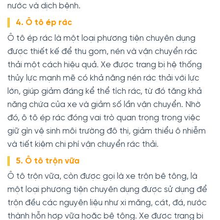
nước và dịch bệnh.
4. Ô tô ép rác
Ô tô ép rác là một loại phương tiện chuyên dụng
được thiết kế để thu gom, nén và vận chuyển rác
thải một cách hiệu quả. Xe được trang bị hệ thống
thủy lực mạnh mẽ có khả năng nén rác thải với lực
lớn, giúp giảm đáng kể thể tích rác, từ đó tăng khả
năng chứa của xe và giảm số lần vận chuyển. Nhờ
đó, ô tô ép rác đóng vai trò quan trọng trong việc
giữ gìn vệ sinh môi trường đô thị, giảm thiểu ô nhiễm
và tiết kiệm chi phí vận chuyển rác thải.
5. Ô tô trộn vữa
Ô tô trộn vữa, còn được gọi là xe trộn bê tông, là
một loại phương tiện chuyên dụng được sử dụng để
trộn đều các nguyên liệu như xi măng, cát, đá, nước
thành hỗn hợp vữa hoặc bê tông. Xe được trang bị